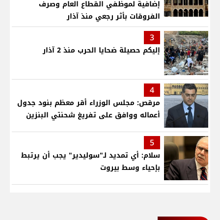
إضافية لموظفي القطاع العام وصرف
الفروقات بأثر رجعي منذ آذار
3
إليكم حصيلة ضحايا الحرب منذ 2 آذار
4
مرقص: مجلس الوزراء أقر معظم بنود جدول
أعماله ووافق على تفريغ شحنتي البنزين
5
سلام: أي تمديد لـ"سوليدير" يجب أن يرتبط
بإحياء وسط بيروت