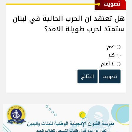
ﺗﺼﻮﻳﺖ
هل تعتقد ان الحرب الحالية في لبنان
ستمتد لحرب طويلة الامد؟
نعم
كلا
لا أعلم
تصويت
النتائج