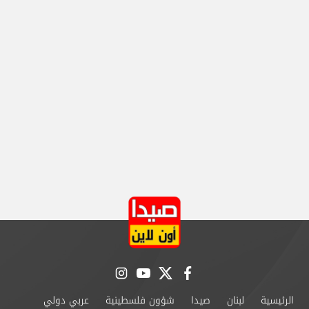
instagram
youtube
twitter
facebook
الرئيسية
لبنان
صيدا
شؤون فلسطينية
عربي دولي