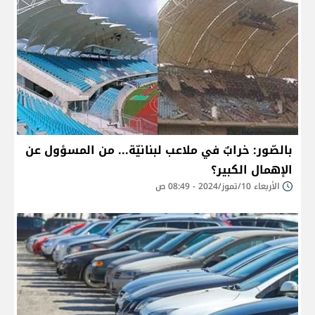
بالصّور: خرابٌ في ملاعب لبنانيّة... من المسؤول عن
الإهمال الكبير؟
الأربعاء 10/تموز/2024 - 08:49 ص