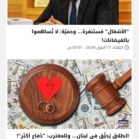
"الأشغال" مُستنفرة... وحميّة: لا تُساهموا
بالفيضانات!
الثلاثاء 17/أيلول/2024 - 07:01 ص
الطلاق يُحلِّق في لبنان... وللمغترب: "دْفاع أكتَر"!