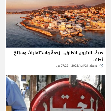
صيفُ البترون انطلق... زحمةٌ واستثماراتٌ وسيّاحٌ
أجانب
الأربعاء 21/أيار/2025 - 07:29 ص