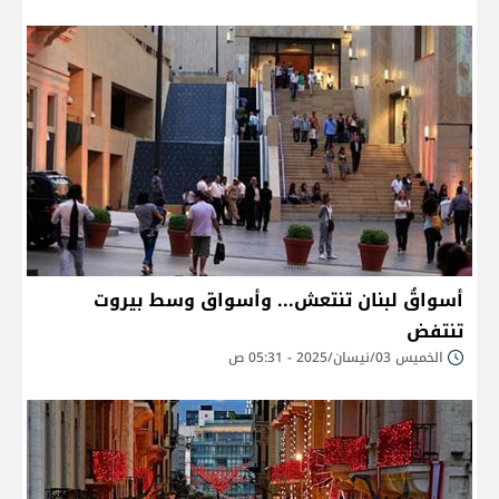
أسواقُ لبنان تنتعش... وأسواق وسط بيروت
تنتفض
الخميس 03/نيسان/2025 - 05:31 ص