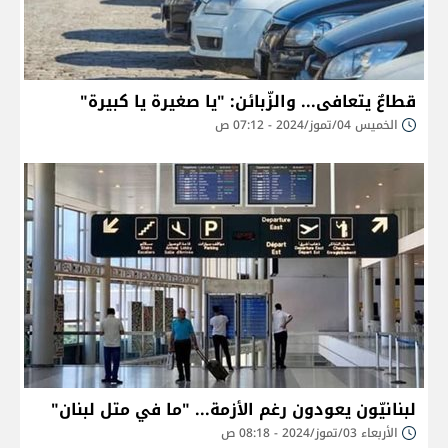
قطاعٌ يتعافى... والزّبائن: "يا صغيرة يا كبيرة"
الخميس 04/تموز/2024 - 07:12 ص
لبنانيّون يعودون رغم الأزمة... "ما في متل لبنان"
الأربعاء 03/تموز/2024 - 08:18 ص