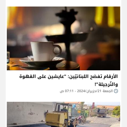
الأرقام تفضح اللبنانيّين: "عايشين على القهوة
والنّرجيلة"!
الجمعة 21/حزيران/2024 - 07:11 ص