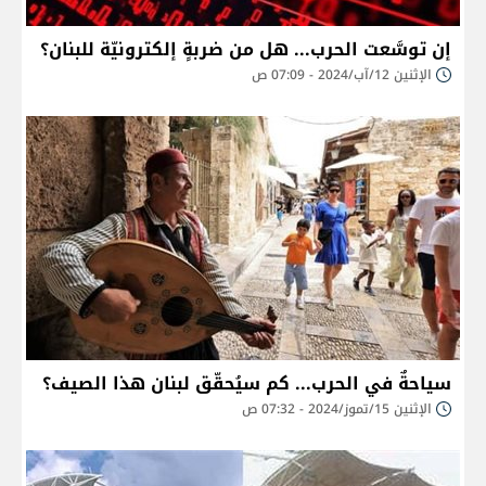
إن توسَّعت الحرب... هل من ضربةٍ إلكترونيّة للبنان؟
الإثنين 12/آب/2024 - 07:09 ص
سياحةٌ في الحرب... كم سيُحقّق لبنان هذا الصيف؟
الإثنين 15/تموز/2024 - 07:32 ص