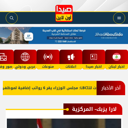
اخبار لبنان
اخبار صيدا
اعلانات
منوعات
عربي ودولي
صور وفي
آخر الأخبار
معلومات للـLBCI: مجلس الوزراء يقر 6 رواتب إضافية لموظفي القطاع العام وصرف الفروقات بأثر رجعي منذ آذار
لارا يزبك- المركزية