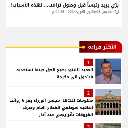
برّي يريد رئيساً قبل وصول ترامب... لهذه الأسباب!
الخميس 05/كانون الأول/2024 - 04:25 م
الأكثر قراءة
1
العميد اللينو: يضيع الحق حينما نستجديه
فيتحول الى مكرمة
2
معلومات للـLBCI: مجلس الوزراء يقر 6 رواتب
إضافية لموظفي القطاع العام وصرف
الفروقات بأثر رجعي منذ آذار
3