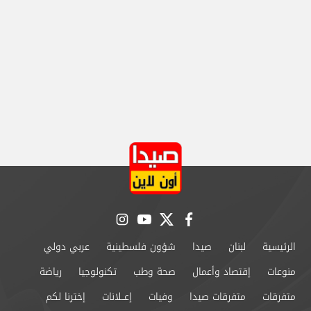
instagram
youtube
twitter
facebook
الرئيسية
لبنان
صيدا
شؤون فلسطينية
عربي دولي
منوعات
إقتصاد وأعمال
صحة وطب
تكنولوجيا
رياضة
متفرقات
متفرقات صيدا
وفيات
إعــلانات
إخترنا لكم