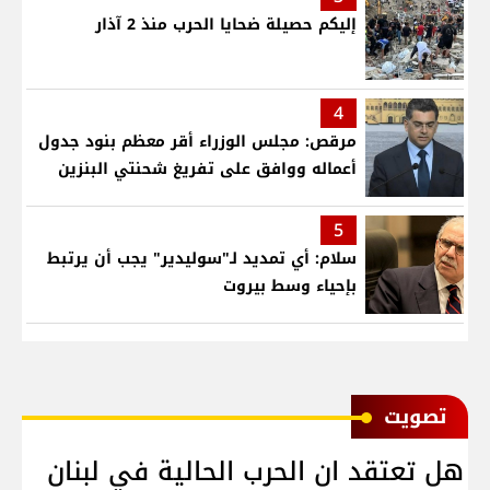
إليكم حصيلة ضحايا الحرب منذ 2 آذار
4
مرقص: مجلس الوزراء أقر معظم بنود جدول
أعماله ووافق على تفريغ شحنتي البنزين
5
سلام: أي تمديد لـ"سوليدير" يجب أن يرتبط
بإحياء وسط بيروت
ﺗﺼﻮﻳﺖ
هل تعتقد ان الحرب الحالية في لبنان