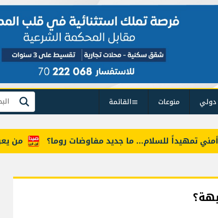
دولي
منوعات
القائمة
بحث
هيداً للسلام... ما جديد مفاوضات روما؟
من يعرف "أمل
بهة؟