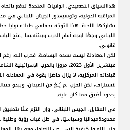
هذاالسياق التصعيدي. الولايات المتحدة تدفع باتجاه ن
المراقبة الدولية، وتوسيعدور الجيش اللبناني في مد
تشاركها اللجنة. هذا التوجّه يحملفي طياته نوايا خط
اللبناني وجهًا لوجه أمام الحزب وبيئته،بما يفتح ال
قانوني.
لكن المعادلة ليست بهذه البساطة. فحزب الله، رغم ال
قياداته المركزية، لا يزال حاضرًا بقوة في المعادلة الل
لاستنزاف، لكن الحزب لم يُلغَ من الميدان، ويبدو حتى
بحدود أضيق مما كان عليه.
محدودةميدانيًا وسياسيًا، في ظل غياب رؤية وطني
حزب الله،والكيفية التي يجب التعامل معه بها. المع