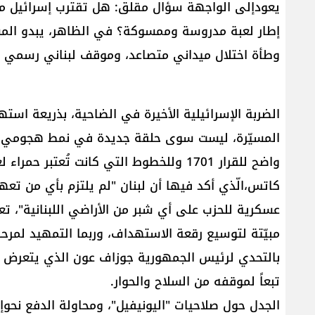
يعودإلى الواجهة سؤال مقلق: هل تقترب ​إسرائيل​ من ق
إطار لعبة مدروسة وممسوكة؟ في الظاهر، يبدو المش
وطأة اختلال ميداني متصاعد، وموقف لبناني رسمي عاجز
الضربة الإسرائيلية الأخيرة في الضاحية، بذريعة استه
المسيّرة، ليست سوى حلقة جديدة في نمط هجومي ج
واضح للقرار 1701 وللخطوط التي كانت تُعتب
كاتس،الّذي أكد فيها أن لبنان "لم يلتزم بأي من تعهد
عسكرية للحزب على أي شبر من الأراضي اللبنانية"، ت
بالتحدي لرئيس الجمهورية جوزاف عون الذي يتعرض لح
تبعاً لموقفه من السلاح والحوار.
الجدل حول صلاحيات "اليونيفيل"، ومحاولة الدفع نحوإ