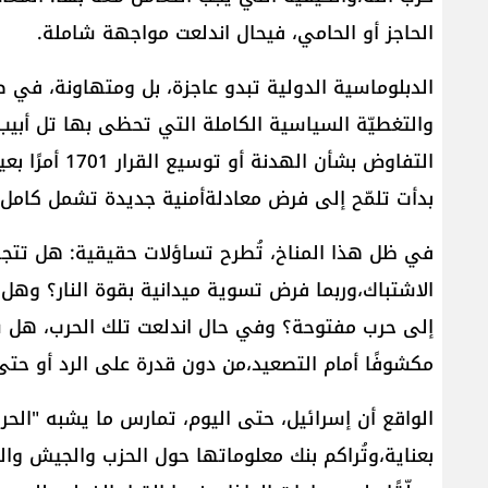
الحاجز أو الحامي، فيحال اندلعت مواجهة شاملة.
الدبلوماسية الدولية تبدو عاجزة، بل ومتهاونة، في ضب
والتغطيّة السياسية الكاملة التي تحظى بها تل أبي
التفاوض بشأن ا
بدأت تلمّح إلى فرض معادلةأمنية جديدة تشمل كامل ا
في ظل هذا المناخ، تُطرح تساؤلات حقيقية: هل تتجه
الاشتباك،وربما فرض تسوية ميدانية بقوة النار؟ وهل 
إلى حرب مفتوحة؟ وفي حال اندلعت تلك الحرب، هل سيك
مكشوفًا أمام التصعيد،من دون قدرة على الرد أو حتى
الواقع أن إسرائيل، حتى اليوم، تمارس ما يشبه "الحر
بعناية،وتُراكم بنك معلوماتها حول الحزب والجيش والم