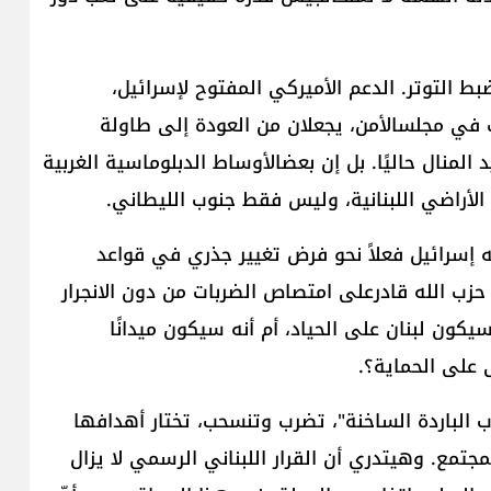
ط التوتر. الدعم الأميركي المفتوح لإسرائيل،
ب في مجلسالأمن، يجعلان من العودة إلى طاولة
لهدنة أو توسيع القرار 1701 أمرًا بعيد المنال حاليًا. بل إن بعضالأوساط الدبلوماسية الغربية
لأراضي اللبنانية، وليس فقط جنوب الليطاني.
 إسرائيل فعلاً نحو فرض تغيير جذري في قواعد
حزب الله قادرعلى امتصاص الضربات من دون الانجرار
ون لبنان على الحياد، أم أنه سيكون ميدانًا
 على الحماية؟.
ب الباردة الساخنة"، تضرب وتنسحب، تختار أهدافها
جتمع. وهيتدري أن القرار اللبناني الرسمي لا يزال