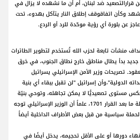
رارال​تصعيد​ ضد ​لبنان​، أم أن ما نشهده لا يزال في
هد وكأن اتفاقوقف إطلاق النار يتآكل بهدوء، تحت
 عن بلورة أي رؤية موحّدة للرد أو الردع.
داف منشآت تابعة ل​حزب الله​ تُستخدم لتطوير الطائرات
ديد بدأ يطال مناطق خارج نطاق الجنوب، في خرق
ر حمراء لعقود. تصريحات وزير الأمن الإسرائيلي يسرائيل
اته الدولية"،وأن إسرائيل "لن تقبل ببقاء أي بنية
عكس مستوى تصعيديًّا لا يمكن تجاهله، وتوحي بنيّة
مبيّتة لتوسيع رقعة الاستهداف، وربما التمهيد لمرحلة ما بعد القرار 1701، علماً أن الوزير الإسرائيلي توجه
ملة سياسية من قبل بعض الأطراف الداخلية أيضاً
نهاء دورها أو على الأقل تحجيمه، يدخل أيضًا في