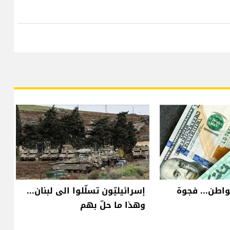
واطن... فجوة
إسرائيليّون تسلّلوا الى لبنان...
وهذا ما حلّ بهم