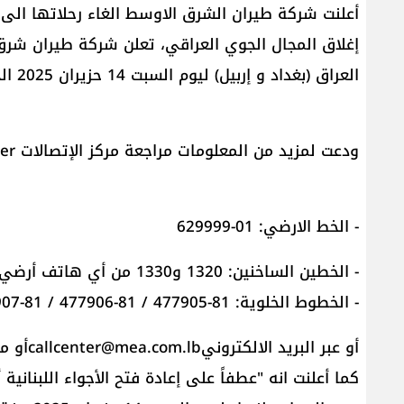
أعلنت شركة طيران الشرق الاوسط الغاء رحلاتها الى الع
إغلاق المجال الجوي العراقي، تعلن شركة طيران شرق 
العراق (بغداد و إربيل) ليوم السبت 14 حزيران 2025 الجدول التالي:
ودعت لمزيد من المعلومات مراجعة مركز الإتصالات MEA Call Center على الارقام التالية:
- الخط الارضي: 01-629999
- الخطين الساخنين: 1320 و1330 من أي هاتف أرضي أو خلوي دون أية كلفة إضافية
- الخطوط الخلوية: 81-477905 / 81-477906 / 81-477907 / 81-477908
أو عبر البريد الالكتروني
callcenter@mea.com.lb
أو موقع 