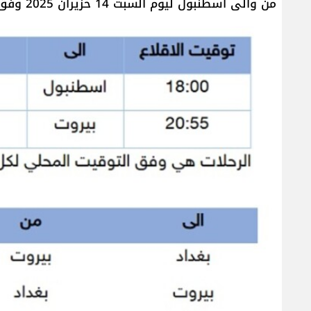
من والى اسطنبول ليوم السبت 14 حزيران 2025 وفق التالي: