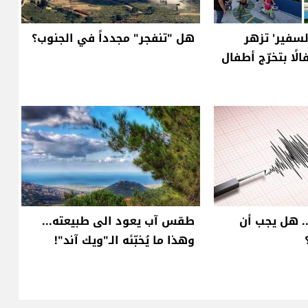
لسفير' تزهر
هل "تنفجر" مجدداً في الجنوب؟
الًا بتخرّج أطفال
.. هل يجب أن
طقس آب يعود الى طبيعته...
وهذا ما يُخبّئه الـ"ويك آند"!