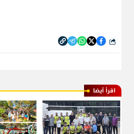
شارك
اقرأ أيضا