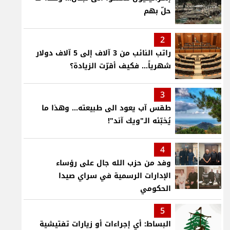
حلّ بهم
2
راتب النائب من 3 آلاف إلى 5 آلاف دولار
شهرياً... فكيف أقرّت الزيادة؟
3
طقس آب يعود الى طبيعته... وهذا ما
يُخبّئه الـ"ويك آند"!
4
وفد من حزب الله جال على رؤساء
الإدارات الرسمية في سراي صيدا
الحكومي
5
البساط: أي إجراءات أو زيارات تفتيشية