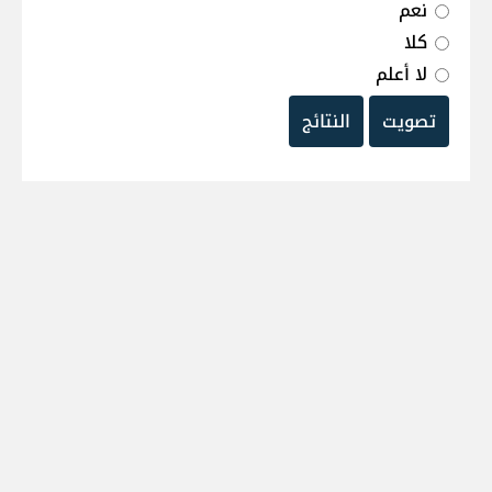
نعم
كلا
لا أعلم
تصويت
النتائج