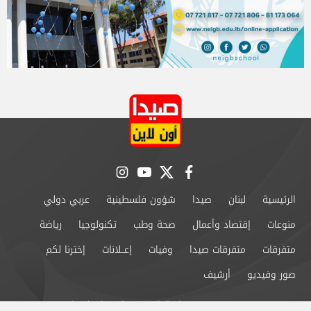
instagram
youtube
twitter
facebook
الرئيسية
لبنان
صيدا
شؤون فلسطينية
عربي دولي
منوعات
إقتصاد وأعمال
صحة وطب
تكنولوجيا
رياضة
متفرقات
متفرقات صيدا
وفيات
إعــلانات
إخترنا لكم
صور وفيديو
أرشيف
من نحن
سياسة الخصوصية
اتصل بنا