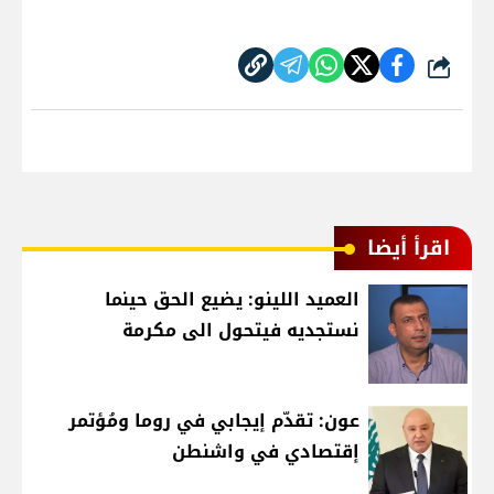
شارك
اقرأ أيضا
العميد اللينو: يضيع الحق حينما
نستجديه فيتحول الى مكرمة
عون: تقدّم إيجابي في روما ومُؤتمر
إقتصادي في واشنطن