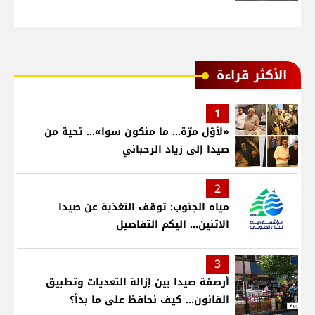
الأكثر قراءة
1
«لأوّل مرّة… ما منكون سوا»… تحية من
صيدا إلى زياد الرحباني
2
مياه الجنوب: توقف التغذية عن صيدا
الاثنين... اليكم التفاصيل
3
أرصفة صيدا بين إزالة التعديات وتطبيق
القانون... كيف نحافظ على ما بدأ؟