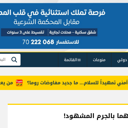
دولي
منوعات
القائمة
بحث
تمهيداً للسلام... ما جديد مفاوضات روما؟
من يعرف "أ
فهما بالجرم المشهود!