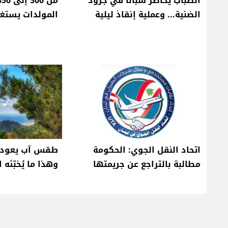
الضباب يحاصر شبانًا في جرود
الضنية... وعملية إنقاذ ليلية
المولدات يستغل
اتحاد النقل الجوي: الحكومة
طقس آب يعود ا
مطالبة بالتراجع عن جريمتها
وهذا ما يُخبّئه ا