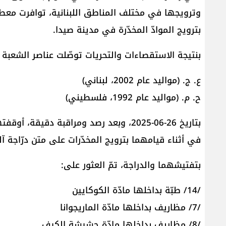
وترويجها في مختلف المناطق اللبنانية، توافرت معط
بترويج الموادّ المخدّرة في مدينة صيدا.
بنتيجة الاستقصاءات والتحريات توصّلت عناصر الشعبة 
ع. ج. (مواليد عام 2002، لبناني)
ح. م. (مواليد عام 1992، فلسطيني)
بتاريخ 26-06-2025، وبعد رصد ومراقبة دق
في أثناء قيامهما بترويج المخدّرات على متن درّاجة آل
بتفتيشهما والدراجة، تمّ العثور على:
/14/ طبّة بداخلها مادّة الكوكايين
/7/ مظاريف بداخلها مادّة الماريجوانا
/8/ مظاريف بداخلها مادّة حشيشة الكيف