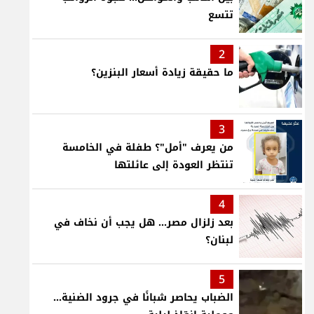
تتسع
2
ما حقيقة زيادة أسعار البنزين؟
3
من يعرف "أمل"؟ طفلة في الخامسة
تنتظر العودة إلى عائلتها
4
بعد زلزال مصر... هل يجب أن نخاف في
لبنان؟
5
الضباب يحاصر شبانًا في جرود الضنية...