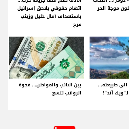
من 300 إلى 450 دولارًا... أصحاب
الأدلة تفتح ملف جريمة حرب...
ون موجة الحر
اتهام حقوقي يلاحق إسرائيل
باستهداف آمال خليل وزينب
فرج
لى طبيعته...
بين النائب والمواطن... فجوة
لـ"ويك آند"!
الرواتب تتسع