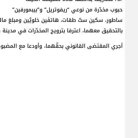
حبوب مخدّرة من نوعي “ريفوتريل” و”بيبمورفين”
ساطور، سكين ستّ طقات، هاتفَين خلويَّين ومبلغ ما
بالتحقيق معهما، اعترفا بترويج المخدّرات في مدينة صي
أجري المقتضى القانوني بحقّهما، وأودعا مع المضبوطا