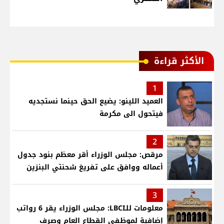
الأكثر قراءة
1
العميد اللينو: يضيع الحق حينما نستجديه
فيتحول الى مكرمة
2
مرقص: مجلس الوزراء أقر معظم بنود جدول
أعماله ووافق على تفريغ شحنتي البنزين
3
معلومات للـLBCI: مجلس الوزراء يقر 6 رواتب
إضافية لموظفي القطاع العام وصرف