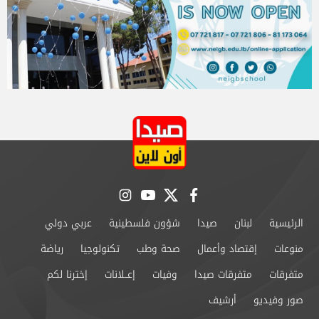
instagram
youtube
twitter
facebook
الرئيسية
لبنان
صيدا
شؤون فلسطينية
عربي دولي
منوعات
إقتصاد وأعمال
صحة وطب
تكنولوجيا
رياضة
متفرقات
متفرقات صيدا
وفيات
إعــلانات
إخترنا لكم
صور وفيديو
أرشيف