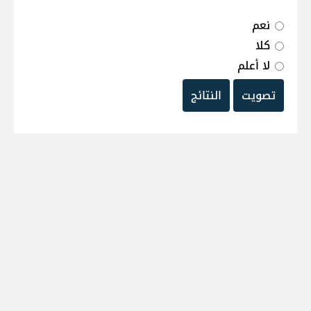
نعم
كلا
لا أعلم
تصويت
النتائج