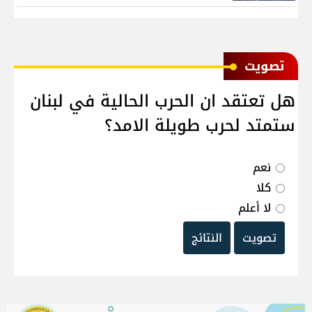
ﺗﺼﻮﻳﺖ
هل تعتقد ان الحرب الحالية في لبنان
ستمتد لحرب طويلة الامد؟
نعم
كلا
لا أعلم
تصويت
النتائج