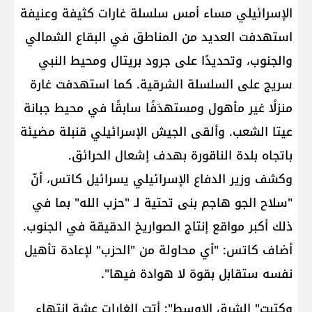
الإسرائيلي مساء أمس سلسلة غارات كثيفة وعنيفة
استهدفت العديد من المناطق في البقاع الشمالي
والجنوب، وتحديدًا على جرود بريتال ومحيط النبي
سريج على السلسلة الشرقية. كما استهدفت غارة
منزلًا غير مأهول ومستهدَفًا سابقًا في محيط جبانة
عيتا الشعب. وألقى الجيش الإسرائيلي قنبلة مضيئة
باتجاه بلدة الناقورة بهدف إشعال الحرائق.
وكشف وزير الدفاع الإسرائيلي يسرائيل كاتس، أنّ
"سلاح الجو هاجم بنى تحتية لـ "حزب الله" بما في
ذلك أكبر مواقع إنتاج الصواريخ الدقيقة في الجنوب.
أضاف كاتس: "أي محاولة من "الحزب" لإعادة تأهيل
نفسه ستقابل بقوة لا هوادة فيها".
وكتبت" الشرق الاوسط": أتت الغارات عشة انتهاء