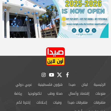
instagram
youtube
twitter
facebook
الرئيسية
لبنان
صيدا
شؤون فلسطينية
عربي دولي
منوعات
إقتصاد وأعمال
صحة وطب
تكنولوجيا
رياضة
متفرقات
متفرقات صيدا
وفيات
إعــلانات
إخترنا لكم