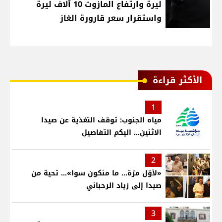
ليرة وارتفاع المازوت 10 آلاف ليرة
واستقرار سعر قارورة الغاز
الأكثر قراءة
1
مياه الجنوب: توقف التغذية عن صيدا
الاثنين... اليكم التفاصيل
2
«لأوّل مرّة… ما منكون سوا»… تحية من
صيدا إلى زياد الرحباني
3