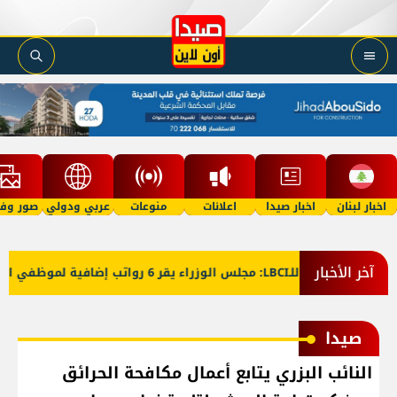
اخبار لبنان
اخبار صيدا
اعلانات
منوعات
عربي ودولي
صور وفي
آخر الأخبار
معلومات للـLBCI: مجلس الوزراء يقر 6 رواتب إضافية لموظفي القطاع العام وصرف الفروقات بأثر رجعي منذ آذار
صيدا
النائب البزري يتابع أعمال مكافحة الحرائق