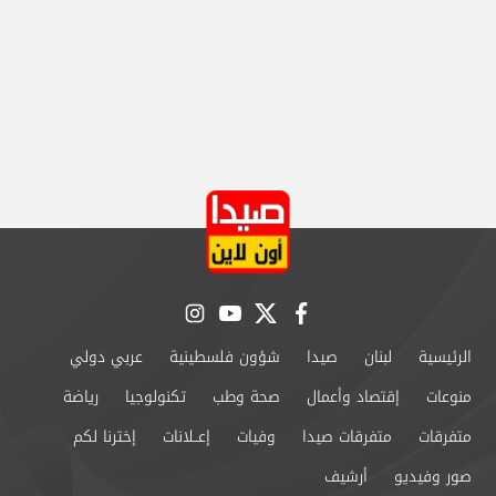
instagram
youtube
twitter
facebook
الرئيسية
لبنان
صيدا
شؤون فلسطينية
عربي دولي
منوعات
إقتصاد وأعمال
صحة وطب
تكنولوجيا
رياضة
متفرقات
متفرقات صيدا
وفيات
إعــلانات
إخترنا لكم
صور وفيديو
أرشيف