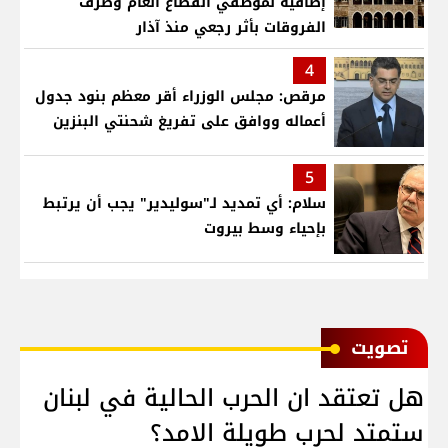
إضافية لموظفي القطاع العام وصرف
الفروقات بأثر رجعي منذ آذار
4
مرقص: مجلس الوزراء أقر معظم بنود جدول
أعماله ووافق على تفريغ شحنتي البنزين
5
سلام: أي تمديد لـ"سوليدير" يجب أن يرتبط
بإحياء وسط بيروت
ﺗﺼﻮﻳﺖ
هل تعتقد ان الحرب الحالية في لبنان
ستمتد لحرب طويلة الامد؟