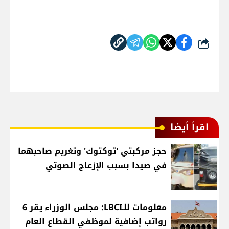
شارك
اقرأ أيضا
حجز مركبتي 'توكتوك' وتغريم صاحبهما
في صيدا بسبب الإزعاج الصوتي
معلومات للـLBCI: مجلس الوزراء يقر 6
رواتب إضافية لموظفي القطاع العام