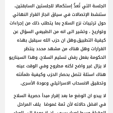
الجلسة التي تُعدُّ إستكمالا للجلستين السابقتين،
ستنشط الإتصالات في سياق انجاز القرار النهائي
حول ترتيبات نزع السلاح بما يتطلب ذلك من إجراءات
وتواريخ ، وتشير الى انه من الطبيعي السؤال عن
كيفية التطبيق،وهل ان حزب الله سيقبل بهذه
القرارات وهل هناك من مشهد محدد ينتظر
الحكومة بفعل رفض تسليم السلاح، وهذا السيناريو
لا يزال غير واضح لكنه مطروح وفي الوقت عينه
هناك اسئلة تتصل بحصار الحزب وكيفية طمأنته
وتحقيق الانسحاب الاسرائيلي وعودة الأسرى.
لا يبدو ان الوضع ما بعد إقرار مبدأ حصرية السلاح
في افضل حالاته لأن ثمة غموضا يلف المراحل
المقبلة وسط إصرار رسمي ان لا عودة الى الوراء..