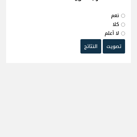
نعم
كلا
لا أعلم
تصويت
النتائج