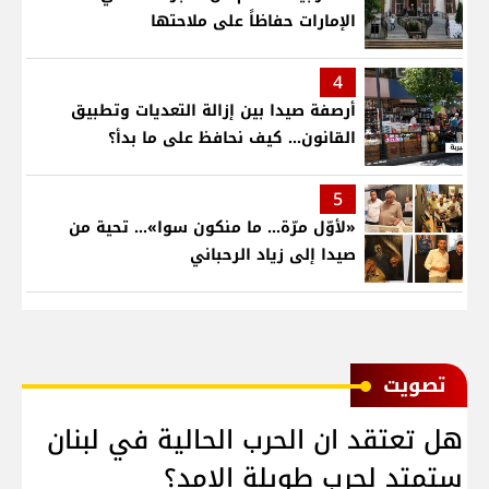
الإمارات حفاظاً على ملاحتها
4
أرصفة صيدا بين إزالة التعديات وتطبيق
القانون... كيف نحافظ على ما بدأ؟
5
«لأوّل مرّة… ما منكون سوا»… تحية من
صيدا إلى زياد الرحباني
ﺗﺼﻮﻳﺖ
هل تعتقد ان الحرب الحالية في لبنان
ستمتد لحرب طويلة الامد؟