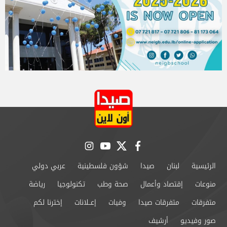
instagram
youtube
twitter
facebook
الرئيسية
لبنان
صيدا
شؤون فلسطينية
عربي دولي
منوعات
إقتصاد وأعمال
صحة وطب
تكنولوجيا
رياضة
متفرقات
متفرقات صيدا
وفيات
إعــلانات
إخترنا لكم
صور وفيديو
أرشيف