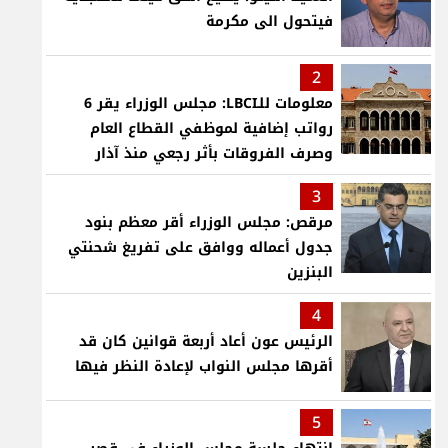
فيتحول الى مكرمة
2
معلومات للـLBCI: مجلس الوزراء يقر 6
رواتب إضافية لموظفي القطاع العام
وصرف الفروقات بأثر رجعي منذ آذار
3
مرقص: مجلس الوزراء أقر معظم بنود
جدول أعماله ووافق على تفريغ شحنتي
البنزين
4
الرئيس عون أعاد أربعة قوانين كان قد
أقرها مجلس النواب لإعادة النظر فيها
5