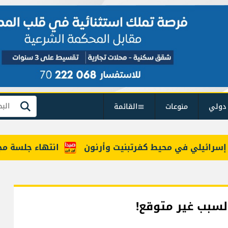
دولي
منوعات
القائمة
بحث
لي في محيط كفرتبنيت وأرنون
انتهاء جلسة مجلس ا
لسبب غير متوقع!