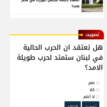
انتهاء جلسة مجلس الوزراء في قصر
بعبدا
ﺗﺼﻮﻳﺖ
هل تعتقد ان الحرب الحالية
في لبنان ستمتد لحرب طويلة
الامد؟
نعم
كلا
لا أعلم
تصويت
النتائج