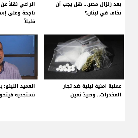
بعد زلزال مصر... هل يجب أن
الراعي نقلاً عن
نخاف في لبنان؟
ناجحة وعلى إسر
قليلاً
عملية امنية ليلية ضد تجار
العميد اللينو: 
المخدرات.. وصيدٌ ثمين
نستجديه فيتحو