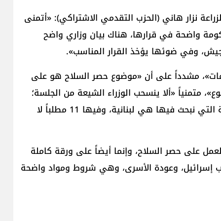
راعة نزار هاني (الحزب التقدمي الاشتراكي): «أتمنى
كومة واضحة في قرارها، هناك بيان وزاري واضح
ش، وفي ضوئها يؤخذ القرار المناسب».
ات»، مشدداً على أن «موضوع حصر السلاح هو على
 متمنياً «ألا ينسحب الوزراء الشيعة من الجلسة؛
لأن موضوع حصر السلاح ننجز فيه حواراً وطنياً، والورقة التي نبحث فيها هي لبنانية، وفيها 11 مطلباً لا
عمل على حصر السلاح، وإنما أيضاً على ورقة كاملة
حاب إسرائيل، وعودة الأسرى، وهي شروط ومواد واضحة