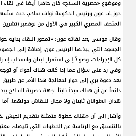
وموضوع «حصرية السلاح» كان حاضراً أيضاً في لقاء
جوزيف عون ورئيس الحكومة نواف سلام، حيث سلّمهما
المتحف المصري الكبير في الأول من نوفمبر (تشرين ال
وقال موسى بعد لقائه عون: «تمحور اللقاء بداية حول
الجهود التي يبذلها الرئيس عون، إضافة إلى الجهود 
كل الإجراءات، وصولاً إلى استقرار لبنان وانسحاب إسر
وفي رد على سؤال عما إذا كانت هناك أجواء أو توجه
بعد دعوة بري إلى حوار لمعالجة هذا الأمر عن طريق ا
دائماً عن أن هناك مبدأ ثابتاً لجهة حصرية السلاح ب
هذان العنوانان ثابتان ولا مجال للنقاش حولهما. أما 
وأشار إلى أن «هناك خطوة متمثلة بتقديم الجيش لخطت
بالتنسيق مع الرئاسة عن الخطوات التي تليها»، معتبر