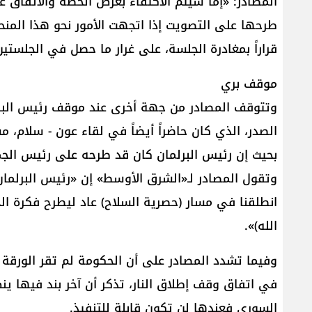
المصادر: «إما سيتم الاكتفاء بعرض الخطة والاتفاق على
طرحها على التصويت إذا اتجهت الأمور نحو هذا المنحى
قراراً بمغادرة الجلسة، على غرار ما حصل في الجلستين 
موقف بري
وتتوقف المصادر من جهة أخرى عند موقف رئيس البر
الصدر، الذي كان حاضراً أيضاً في لقاء عون - سلام، م
بحيث إن رئيس البرلمان كان قد طرحه على رئيس الجمه
وتقول المصادر لـ«الشرق الأوسط» إن «رئيس البرلمان
انطلقنا في مسار (حصرية السلاح) عاد ليطرح فكرة ال
الله)».
وفيما تشدد المصادر على أن الحكومة لم تقر الورقة ا
في اتفاق وقف إطلاق النار، تذكر أن آخر بند فيها ين
السوري فعندها لن تكون قابلة للتنفيذ.