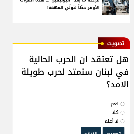
مرحلة ما بعد "اليونيفيل"... هذه القوّات
الأوفر حظّاً لتولّي المهمّة!
ﺗﺼﻮﻳﺖ
هل تعتقد ان الحرب الحالية
في لبنان ستمتد لحرب طويلة
الامد؟
نعم
كلا
لا أعلم
تصويت
النتائج