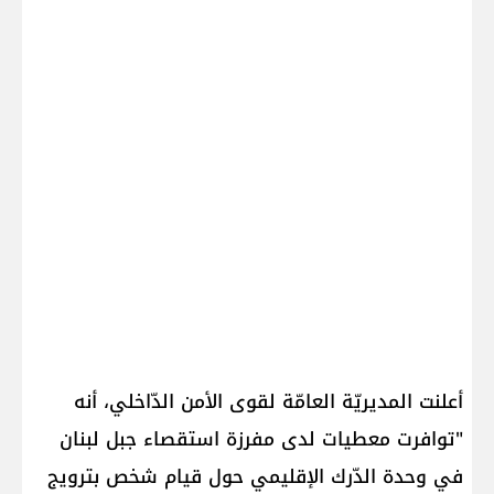
أعلنت المديريّة العامّة ل​قوى الأمن​ الدّاخلي، أنه
"توافرت معطيات لدى مفرزة استقصاء جبل لبنان
في وحدة الدّرك الإقليمي حول قيام شخص بترويج