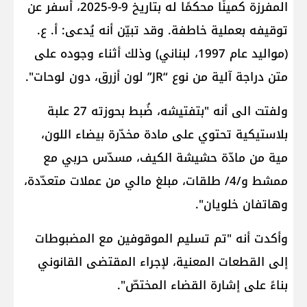
المفرزة كمينًا محكمًا له بتاريخ 9-9-2025، أسفر عن
توقيفه بعملية خاطفة. وقد تبيّن أنه يُدعى: أ. ع.
(مواليد عام 1997، لبناني) وذلك أثناء وجوده على
متن دراجة آلية من نوع “JR” لون أزرق، دون لوحات".
ولفتت الى أنه "بتفتيشه، ضُبط بحوزته 27 علبة
بلاستيكية تحتوي على مادة مخدّرة بيضاء اللون،
مية من مادّة حشيشة الكيف، مسدّس حربي مع
ممشط و/4/ طلقات، مبلغ مالي من عملات متعدّدة،
وهاتفان خلويان".
وأكدت أنه "تم تسليم الموقوفين مع المضبوطات
إلى القطعات المعنية، لإجراء المقتضى القانوني
بناءً على إشارة القضاء المختصّ".