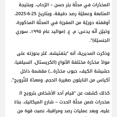
المخدّرات في محلّة بئر حسن – الرّحاب. وبنتيجة
المتابعة وعمليّة رصد دقيقة، وبتاريخ 25-6-2025،
أوقفته دوريّة من المفرزة في المحلّة المذكورة،
وتبيّن أنّه يدعى: م. ع. (مواليد عام ١٩٩٥، سوري
الجنسيّة)".
وذكرت المديرية، أنه "بتفتيشه، عُثر بحوزته على
موادّ مخدّرة مختلفة الأنواع (الكريستال، السيلفيا،
حشيشة الكيف، حبوب مخدّرة…) مقسّمة داخل
أكياس من النايلون صغيرة الحجم، ومعدّة للتّرويج".
كذلك كشفت عن "قيام أحد الأشخاص بترويج ال​
مخدرات​ ضمن محلّة الحدت – شارع الميكانيك. بناءً
عليه، وبعد عمليات رصد ومراقبة، نصبت قوة من