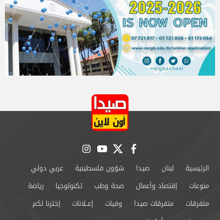
instagram
youtube
twitter
facebook
الرئيسية
لبنان
صيدا
شؤون فلسطينية
عربي دولي
منوعات
إقتصاد وأعمال
صحة وطب
تكنولوجيا
رياضة
متفرقات
متفرقات صيدا
وفيات
إعــلانات
إخترنا لكم