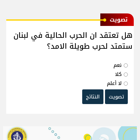
ﺗﺼﻮﻳﺖ
هل تعتقد ان الحرب الحالية في لبنان
ستمتد لحرب طويلة الامد؟
نعم
كلا
لا أعلم
تصويت
النتائج