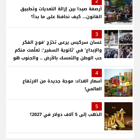
2
أرصفة صيدا بين إزالة التعديات وتطبيق
القانون... كيف نحافظ على ما بدأ؟
3
غسان سركيس يرعى تخرّج 'فوج الفكر
والإبداع' في 'ثانوية السفير': تعلّمت منكم
حب الوطن والتمسك بالأرض .. والجنوب هو
عزة وكرامة لبنان
4
أسعار الغذاء: موجة جديدة من الارتفاع
العالمي!
5
الذهب إلى 5 آلاف دولار في 2027؟