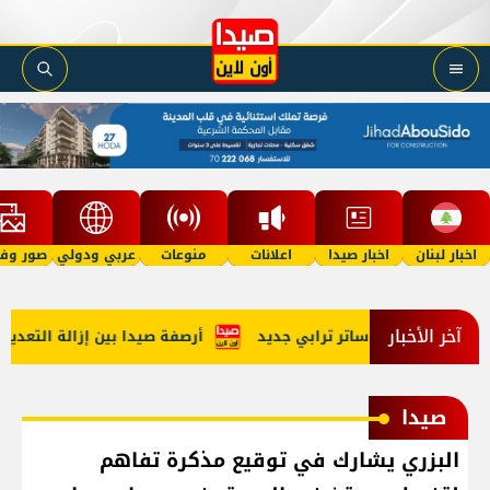
اخبار لبنان
اخبار صيدا
اعلانات
منوعات
عربي ودولي
صور وفي
آخر الأخبار
ة التجريبية: ساتر ترابي جديد
أرصفة صيدا بين إزالة التعديات وت
صيدا
البزري يشارك في توقيع مذكرة تفاهم