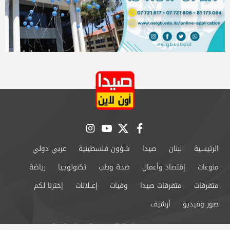
instagram
youtube
twitter
facebook
الرئيسية
لبنان
صيدا
شؤون فلسطينية
عربي دولي
منوعات
إقتصاد وأعمال
صحة وطب
تكنولوجيا
رياضة
متفرقات
متفرقات صيدا
وفيات
إعــلانات
إخترنا لكم
صور وفيديو
أرشيف
من نحن
سياسة الخصوصية
اتصل بنا