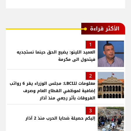
الأكثر قراءة
1
العميد اللينو: يضيع الحق حينما نستجديه
فيتحول الى مكرمة
2
معلومات للـLBCI: مجلس الوزراء يقر 6 رواتب
إضافية لموظفي القطاع العام وصرف
الفروقات بأثر رجعي منذ آذار
3
إليكم حصيلة ضحايا الحرب منذ 2 آذار