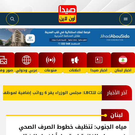
اخبار لبنان
اخبار صيدا
اعلانات
منوعات
عربي ودولي
صور وفي
آخر الأخبار
معلومات للـLBCI: مجلس الوزراء يقر 6 رواتب إضافية لموظفي القطاع العام وصرف الفروقات بأثر رجعي منذ آذار
لبنان
مياه الجنوب: تنظيف خطوط الصرف الصحي