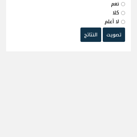
نعم
كلا
لا أعلم
تصويت
النتائج