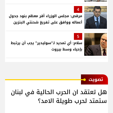
4
مرقص: مجلس الوزراء أقر معظم بنود جدول
أعماله ووافق على تفريغ شحنتي البنزين
5
سلام: أي تمديد لـ"سوليدير" يجب أن يرتبط
بإحياء وسط بيروت
ﺗﺼﻮﻳﺖ
هل تعتقد ان الحرب الحالية في لبنان
ستمتد لحرب طويلة الامد؟