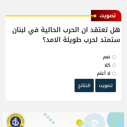
ﺗﺼﻮﻳﺖ
هل تعتقد ان الحرب الحالية في لبنان
ستمتد لحرب طويلة الامد؟
نعم
كلا
لا أعلم
تصويت
النتائج