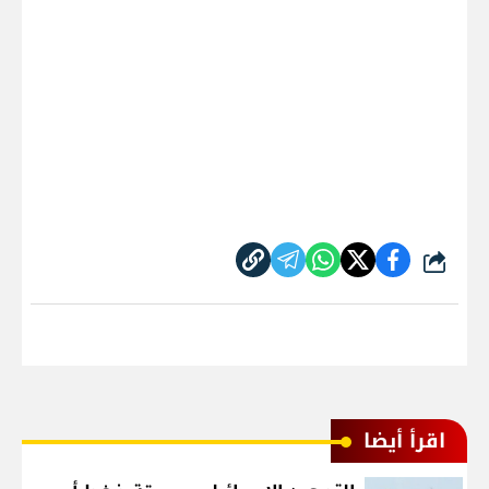
شارك
اقرأ أيضا