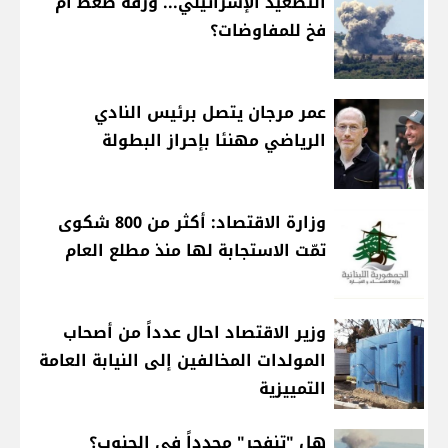
التصعيد الإسرائيلي... ورقة ضغط أم
فخ للمفاوضات؟
عمر مرجان يتصل برئيس النادي
الرياضي مهنئا بإحراز البطولة
وزارة الاقتصاد: أكثر من 800 شكوى
تمّت الاستجابة لها منذ مطلع العام
وزير الاقتصاد احال عدداً من أصحاب
المولدات المخالفين إلى النيابة العامة
التمييزية
هل "تنفجر" مجدداً في الجنوب؟