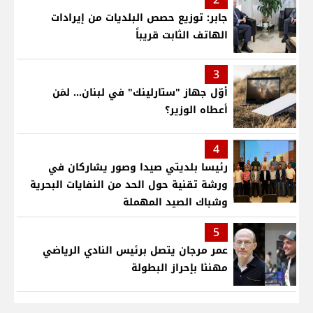
جابر: توزيع حصص البلديات من إيرادات
الهاتف الثابت قريباً
3
أوّل جهاز "ستارلينك" في لبنان... لمَن
أعطاه الوزير؟
4
رئيسا بلديتي صيدا وصور يشاركان في
ورشة تقنية حول الحد من النفايات البحرية
وشباك الصيد المهملة
5
عمر مرجان يتصل برئيس النادي الرياضي
مهنئا بإحراز البطولة