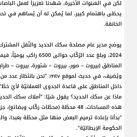
لكن في السّنوات الأخيرة، شهدنا تعزيزاً لعمل البا
يحظى باهتمام كبير، لما يُمكن له أن يُساهم في تحسين
الخانقة.
يوضح مدير عام مصلحة سكك الحديد والنّقل المشترك زيا
المناطق (بيروت – صور، بيروت – شتورة، بيروت – طرابل
ويُضيف، في حديث لموقع mtv: "
داخل المناطق على قاعدة الجدوى العملانيّة لأيّ خطّ".
هذه المساحات، 48 محطّة (محطّات ركّاب وبضا
"بدأنا بإعادة ترميم البعض منها مثل محطّة بعبدا، وال
الحكومة الإيطاليّة".