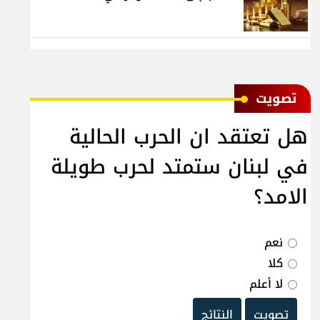
ﺗﺼﻮﻳﺖ
هل تعتقد ان الحرب الحالية
في لبنان ستمتد لحرب طويلة
الامد؟
نعم
كلا
لا أعلم
تصويت
النتائج