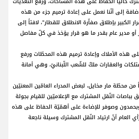
رك حالياً الحفاظ على هذه المساحات، ورفع التّعدّيات
إضافة إلى أنّنا نعمل على إعادة ترميم جزء من هذه
 الكبير بإطلاق صفاّرة الانطلاق للقطار"، لافتاً إلى
ر أو مدير عام بقدر ما هو قرار يؤخذ في كلّ مفاصل
على هذه الأملاك وإعادة ترميم هذه المحطّات ورفع
لكات والعقارات ملكٌ للشّعب اللّبنانيّ، وهي أمانة
ً من محطّة مار مخايل، لبعض المدراء العامّين المعنيّين
 بباصات النّقل المشترك مع الإعلاميّين للقيام بجولة
بحمدون وصوفر للإضاءة على أهمّيّة الحفاظ على هذه
ي العام أنّ ارتياد النّقل المشترك وسيلة ناجعة