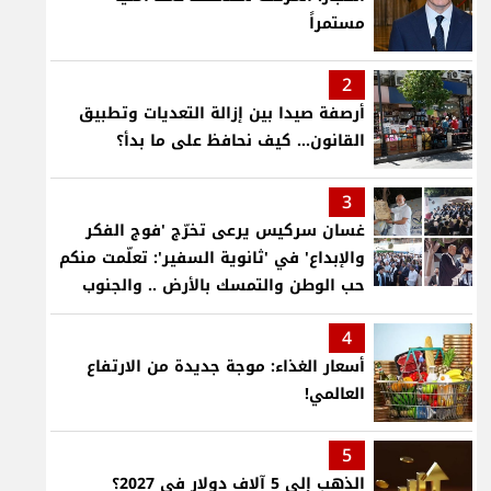
مستمراً
2
أرصفة صيدا بين إزالة التعديات وتطبيق
القانون... كيف نحافظ على ما بدأ؟
3
غسان سركيس يرعى تخرّج 'فوج الفكر
والإبداع' في 'ثانوية السفير': تعلّمت منكم
حب الوطن والتمسك بالأرض .. والجنوب
هو عزة وكرامة لبنان
4
أسعار الغذاء: موجة جديدة من الارتفاع
العالمي!
5
الذهب إلى 5 آلاف دولار في 2027؟