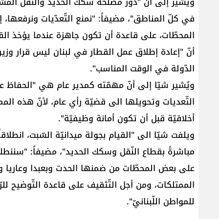
ويُشير إلى أنّ "دور مصلحة سكك الحديد والنّقل المشت
في كلّ المناطق"، مضيفاً: "نمنع التّعدّيات ونرفعها، 
المحطّات، على قاعدة أن تكون جاهزة عندما يؤخذ القرار
أنّ "إعادة إطلاق عمل القطار في لبنان ليس قرار وزي
الدّولة في الوقت المناسب".
ويُشير شيّا إلى أنّ مهمّته كمدير عام هي "الحفاظ 
التّعديات وتحويلها الى قضيّة رأي عام، لأنّ هذه الممت
أخلاقيّة قبل أن تكون أمانة وظيفيّة".
ويلفت شيّا الى "القيام بجولة ميدانيّة السّبت، انطلاقا
مباشرةً بقطاع النّقل وسكك الحديد"، مضيفاً: "سننطلق
على بعض المحطّات من ضمنها الحدت وبعبدا وعاريا و
الممتلكات، ومن أجل التّثقيف على قاعدة التّوضيح للرّأ
للمواطن اللّبنانيّ".