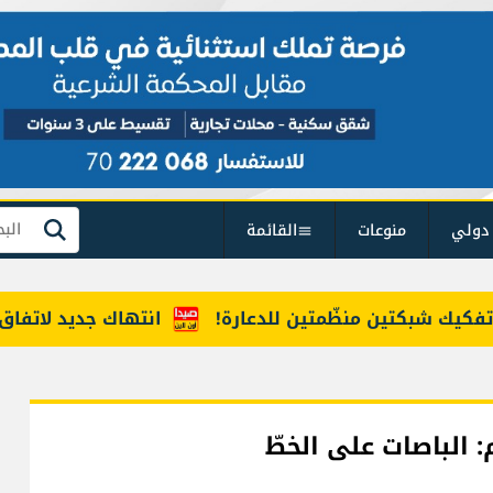
دولي
منوعات
القائمة
بحث
شبكتين منظّمتين للدعارة!
انتهاك جديد لاتفاق المنطق
: الباصات على الخطّ