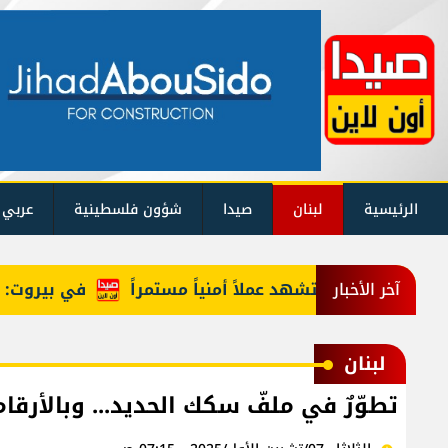
الرئيسية
لبنان
صيدا
شؤون فلسطينية
عربي 
 المرحلة ستشهد عملاً أمنياً مستمراً
في بيروت: تفكيك 
آخر الأخبار
لبنان
تطوّرٌ في ملفّ سكك الحديد... وبالأرقام