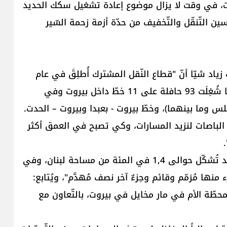
صات، في وقت لا يزال موضوع إعادة تشغيل سكك الحديد
 التّنقّل والتّخفيف من حدّة أزمة زحمة السّير
د شيّا أنّ "قطاع النّقل المشترك أُطلِقَ في عام
2024، وبلغ عدد الرّكّاب حوالى 6500 راكب يوميّاً، فيما شُغِلَت 93 حافلة على 11 خطّ داخل بيروت وفي
س وما بينهما)، وخطّ بيروت - بعبدا وبيروت – الحدت.
نحن بانتظار عدد من الباصات لنزيد المسارات، وكي تصبح في العمق أكثر
ماذا عن سكك الحديد؟ يقول شيّا: "أملاك سكك الحديد تُشكّل حوالى 1,4 في المئة من مساحة لبنان، وفي
ئع)، جزء منها مُرَمّم وقائم وجزءٌ آخر نصف مُهدَّم"، ويُتابع:
محطّة الأم في مار مخايل في بيروت، بالتّعاون مع