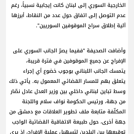
الخارجية السوري إلى لبنان كانت إيجابية نسبياً، رغم
عدم التوصل إلى اتفاق حول عدد من النقاط، أبرزها
آلية إطلاق سراح الموقوفين السوريين".
وأضافت الصحيفة "ففيما يصرّ الجانب السوري على
الإفراج عن جميع الموقوفين في فترة قريبة،
يتمسك الجانب اللبناني بوجوب خضوع أي إجراء
يتعلق بهم للمسار القضائي المعمول به. يأتي ذلك
وسط تباين لبناني داخلي بين وزير العدل عادل نصّار
من جهة، ورئيس الحكومة نواف سلام واللجنة
المكلّفة متابعة ملف تطوير العلاقات مع دمشق من
جهة أخرى، حول طبيعة الاتفاقية القضائية الواجب
توقيعها بين البلدين لتسهيل عملية الإفراج، إذ يرى