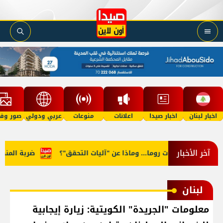
اخبار لبنان
اخبار صيدا
اعلانات
منوعات
عربي ودولي
صور وفي
آخر الأخبار
 في مفاوضات روما... وماذا عن "آليات التحقق"؟
ضربة المنصوري..
لبنان
معلومات "الجريدة" الكويتية: زيارة إيجابية