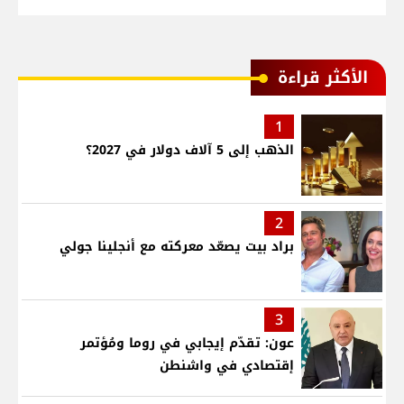
الأكثر قراءة
1
الذهب إلى 5 آلاف دولار في 2027؟
2
براد بيت يصعّد معركته مع أنجلينا جولي
3
عون: تقدّم إيجابي في روما ومُؤتمر
إقتصادي في واشنطن