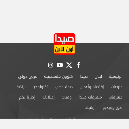
instagram
youtube
twitter
facebook
الرئيسية
لبنان
صيدا
شؤون فلسطينية
عربي دولي
منوعات
إقتصاد وأعمال
صحة وطب
تكنولوجيا
رياضة
متفرقات
متفرقات صيدا
وفيات
إعــلانات
إخترنا لكم
صور وفيديو
أرشيف
من نحن
سياسة الخصوصية
اتصل بنا