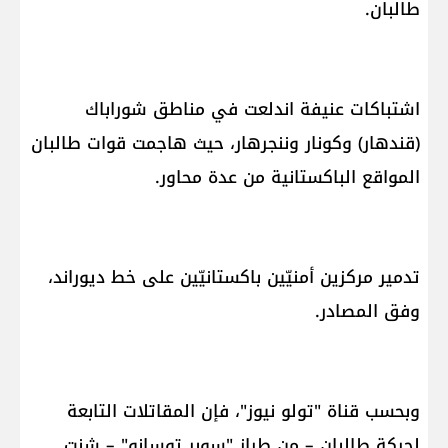
طالبان.
اشتباكات عنيفة اندلعت في مناطق شوراباك
(قندهار) وكونار وننجرهار، حيث هاجمت قوات طالبان
المواقع الباكستانية من عدة محاور.
تدمير مركزين أمنيّين باكستانيّين على خط ديوراند،
وفق المصادر.
وبحسب قناة "تولو نيوز"، فإن المقاتلات التابعة
لحركة طالبان – من طراز "سوبر توسانو" – شنت