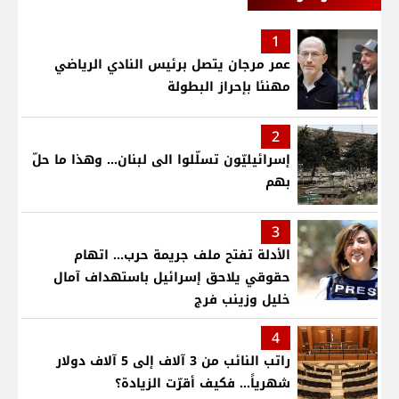
1
عمر مرجان يتصل برئيس النادي الرياضي
مهنئا بإحراز البطولة
2
إسرائيليّون تسلّلوا الى لبنان... وهذا ما حلّ
بهم
3
الأدلة تفتح ملف جريمة حرب... اتهام
حقوقي يلاحق إسرائيل باستهداف آمال
خليل وزينب فرج
4
راتب النائب من 3 آلاف إلى 5 آلاف دولار
شهرياً... فكيف أقرّت الزيادة؟