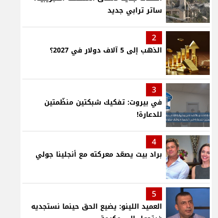
ساتر ترابي جديد
2
الذهب إلى 5 آلاف دولار في 2027؟
3
في بيروت: تفكيك شبكتين منظّمتين
للدعارة!
4
براد بيت يصعّد معركته مع أنجلينا جولي
5
العميد اللينو: يضيع الحق حينما نستجديه