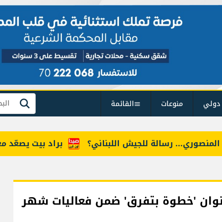
دولي
منوعات
القائمة
بحث
 رسالة للجيش اللبناني؟
براد بيت يصعّد معركته مع أن
بعنوان 'خطوة بتفرق' ضمن فعاليات شهر