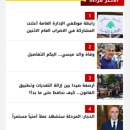
الأكثر قراءة
1
رابطة موظفي الإدارة العامة أعلنت
المشاركة في الاضراب العام الاثنين
2
وفاة والد ميسي... اليكم التفاصيل
3
أرصفة صيدا بين إزالة التعديات وتطبيق
القانون... كيف نحافظ على ما بدأ؟
4
الحجار: المرحلة ستشهد عملاً أمنياً مستمراً