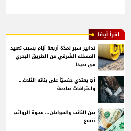
اقرأ أيضا
تدابير سير لمدّة أربعة أيّام بسبب تعبيد
المسلك الشّرقي من الطريق البحري
في صيدا
أبٌ يعتدي جنسيّاً على بناته الثلاث…
واعترافاتٌ صادمة
بين النائب والمواطن... فجوة الرواتب
تتسع