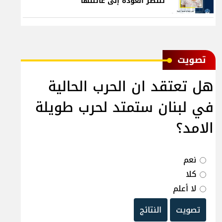
تنتظر العودة إلى عائلتها
ﺗﺼﻮﻳﺖ
هل تعتقد ان الحرب الحالية
في لبنان ستمتد لحرب طويلة
الامد؟
نعم
كلا
لا أعلم
تصويت
النتائج