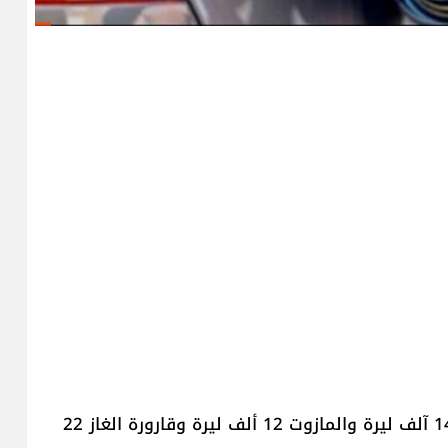
إنخفض اليوم، سعر صفيحتي البنزين 95 و98 أوكتان 14 آلف ليرة والمازوت 12 ألف ليرة وقارورة الغاز 22