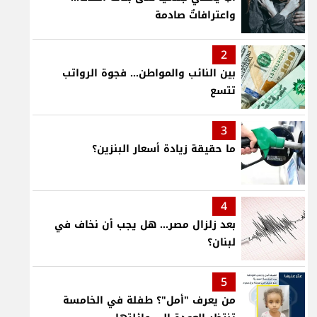
واعترافاتٌ صادمة
2
بين النائب والمواطن... فجوة الرواتب
تتسع
3
ما حقيقة زيادة أسعار البنزين؟
4
بعد زلزال مصر... هل يجب أن نخاف في
لبنان؟
5
من يعرف "أمل"؟ طفلة في الخامسة