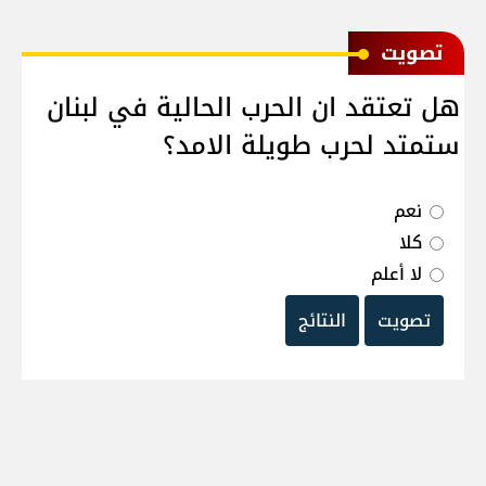
ﺗﺼﻮﻳﺖ
هل تعتقد ان الحرب الحالية في لبنان
ستمتد لحرب طويلة الامد؟
نعم
كلا
لا أعلم
تصويت
النتائج