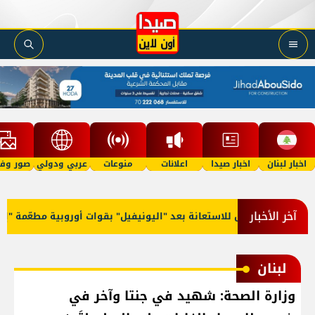
اخبار لبنان
اخبار صيدا
اعلانات
منوعات
عربي ودولي
صور وفي
آخر الأخبار
ف النار ومَيل للاستعانة بعد "اليونيفيل" بقوات أوروبية مطعّمة "إسلامي
لبنان
وزارة الصحة: شهيد في جنتا وآخر في