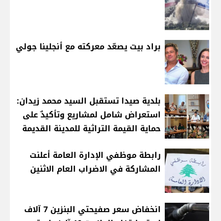
براد بيت يصعّد معركته مع أنجلينا جولي
بلدية صيدا تستقبل السيد محمد زيدان:
استعراض شامل لمشاريع وتأكيدٌ على
حماية القيمة التراثية للمدينة القديمة
رابطة موظفي الإدارة العامة أعلنت
المشاركة في الاضراب العام الاثنين
انخفاض سعر صفيحتي البنزين 7 آلاف