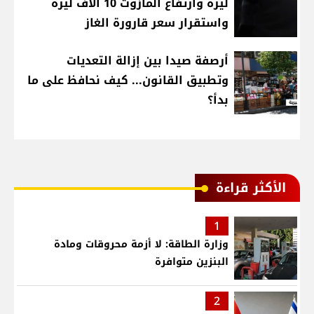
ليرة وارتفاع المازوت 10 آلاف ليرة
واستقرار سعر قارورة الغاز
أرصفة صيدا بين إزالة التعديات
وتطبيق القانون... كيف نحافظ على ما
بدأ؟
الأكثر قراءة
1
وزارة الطاقة: لا أزمة محروقات ومادة
البنزين متوافرة
2