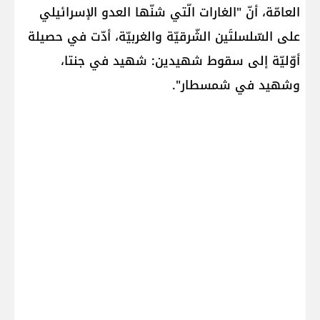
العامّة، أنّ "الغارات الّتي شنّها العدو الإسرائيلي
على السّلسلتَين الشّرقيّة والغربيّة، أدّت في حصيلة
أوّليّة إلى سقوط شهيدين: شهيد في ​جنتا​،
وشهيد في ​شمسطار​".