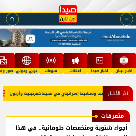
اخبار لبنان
اخبار صيدا
اعلانات
منوعات
عربي ودولي
صور وفي
آخر الأخبار
جبل
قصف وتمشيط إسرائيلي في محيط كفرتبنيت وأرنون
ا
متفرقات
أجواء شتوية ومنخفضات طوفانية.. في هذا