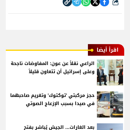
شارك
اقرأ أيضا
الراعي نقلاً عن عون: المفاوضات ناجحة
وعلى إسرائيل أن تتعاون قليلاً
حجز مركبتي 'توكتوك' وتغريم صاحبهما
في صيدا بسبب الإزعاج الصوتي
بعد الغارات... الجيش يُباشر بفتح