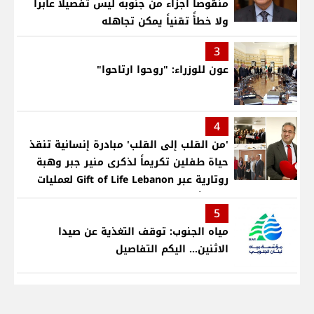
منقوصا اجزاء من جنوبه ليس تفصيلاً عابراً
ولا خطأً تقنياً يمكن تجاهله
3
عون للوزراء: "روحوا ارتاحوا"
4
'من القلب إلى القلب' مبادرة إنسانية تنقذ
حياة طفلين تكريماً لذكرى منير جبر وهبة
روتارية عبر Gift of Life Lebanon لعمليات
قلب لأطفال في مستشفى حمود الجامعي
5
مياه الجنوب: توقف التغذية عن صيدا
الاثنين... اليكم التفاصيل