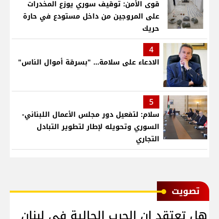
قوى الأمن: توقيف سوري يوزع المخدرات
على المروجين من داخل مستودع في حارة
حريك
4
الادعاء على سلامة... "بسرقة أموال الناس"
5
سلام: لتفعيل دور مجلس الأعمال اللبناني-
السوري وتحويله لإطار لتطوير التبادل
التجاري
ﺗﺼﻮﻳﺖ
هل تعتقد ان الحرب الحالية في لبنان