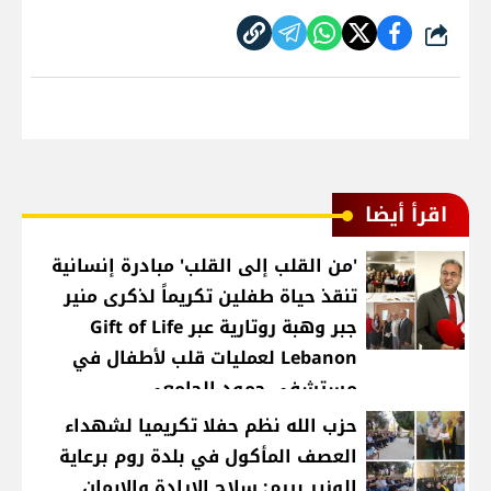
شارك
اقرأ أيضا
'من القلب إلى القلب' مبادرة إنسانية
تنقذ حياة طفلين تكريماً لذكرى منير
جبر وهبة روتارية عبر Gift of Life
Lebanon لعمليات قلب لأطفال في
مستشفى حمود الجامعي
حزب الله نظم حفلا تكريميا لشهداء
العصف المأكول في بلدة روم برعاية
الوزير بيرم: سلاح الإرادة والإيمان