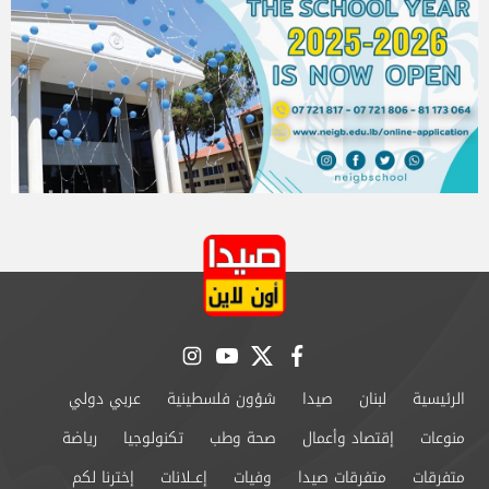
instagram
youtube
twitter
facebook
الرئيسية
لبنان
صيدا
شؤون فلسطينية
عربي دولي
منوعات
إقتصاد وأعمال
صحة وطب
تكنولوجيا
رياضة
متفرقات
متفرقات صيدا
وفيات
إعــلانات
إخترنا لكم