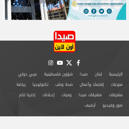
instagram
youtube
twitter
facebook
الرئيسية
لبنان
صيدا
شؤون فلسطينية
عربي دولي
منوعات
إقتصاد وأعمال
صحة وطب
تكنولوجيا
رياضة
متفرقات
متفرقات صيدا
وفيات
إعــلانات
إخترنا لكم
صور وفيديو
أرشيف
من نحن
سياسة الخصوصية
اتصل بنا
©2024 صيدا اون لاين All Rights Reserved.