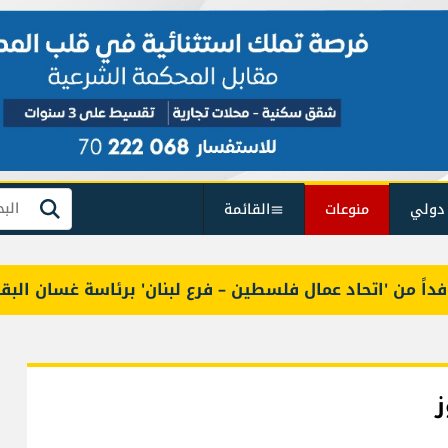
دولي
منوعات
القائمة
بحث
ن 'اتحاد عمال فلسطين – فرع لبنان' برئاسة غسان البقاعي
ز