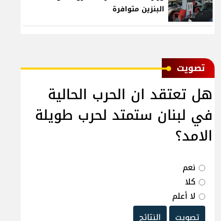
البنزين متوافرة
ﺗﺼﻮﻳﺖ
هل تعتقد ان الحرب الحالية
في لبنان ستمتد لحرب طويلة
الامد؟
نعم
كلا
لا أعلم
تصويت
النتائج