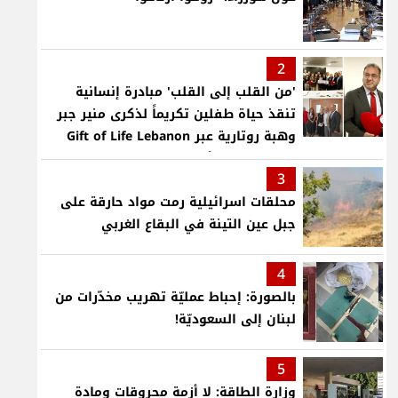
2
'من القلب إلى القلب' مبادرة إنسانية
تنقذ حياة طفلين تكريماً لذكرى منير جبر
وهبة روتارية عبر Gift of Life Lebanon
لعمليات قلب لأطفال في مستشفى حمود
3
الجامعي
محلقات اسرائيلية رمت مواد حارقة على
جبل عين التينة في البقاع الغربي
4
بالصورة: إحباط عمليّة تهريب مخدّرات من
لبنان إلى السعوديّة!
5
وزارة الطاقة: لا أزمة محروقات ومادة