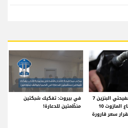
انخفاض سعر صفيحتي البنزين 7
في بيروت: تفكيك شبكتين
آلاف ليرة وارتفاع المازوت 10
منظّمتين للدعارة!
قرار سعر قارورة