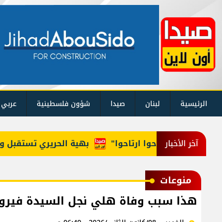
الرئيسية
لبنان
صيدا
شؤون فلسطينية
عربي 
للوزراء: "روحوا ارتاحوا"
بهية الحريري تستقبل وفداً م
آخر الأخبار
منوعات
هذا سبب وفاة هلي نجل السيدة فيرو