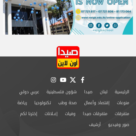
instagram
youtube
twitter
facebook
الرئيسية
لبنان
صيدا
شؤون فلسطينية
عربي دولي
منوعات
إقتصاد وأعمال
صحة وطب
تكنولوجيا
رياضة
متفرقات
متفرقات صيدا
وفيات
إعــلانات
إخترنا لكم
صور وفيديو
أرشيف