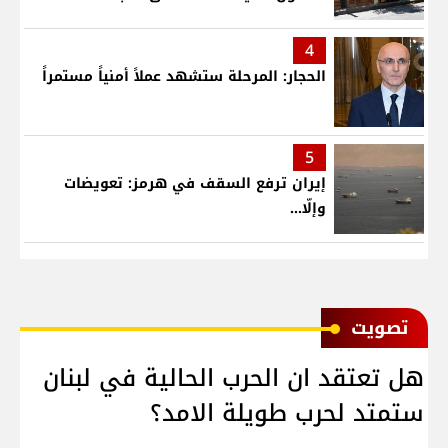
4
الحجار: المرحلة ستشهد عملاً أمنياً مستمراً
5
إيران ترفع السقف في هرمز: تعويضات
وإلّا...
ﺗﺼﻮﻳﺖ
هل تعتقد ان الحرب الحالية في لبنان
ستمتد لحرب طويلة الامد؟