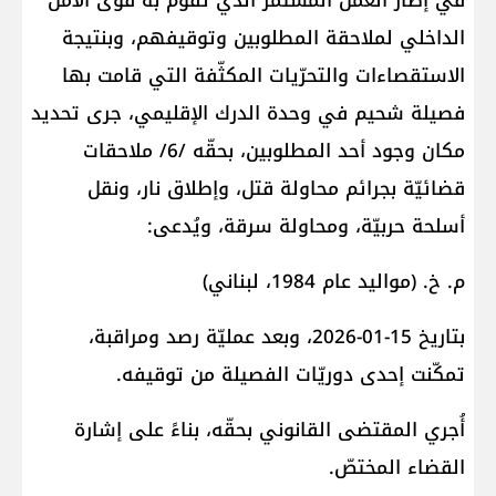
في إطار العمل المستمرّ الذي تقوم به قوى الأمن
الداخلي لملاحقة المطلوبين وتوقيفهم، وبنتيجة
الاستقصاءات والتحرّيات المكثّفة التي قامت بها
فصيلة شحيم في وحدة الدرك الإقليمي، جرى تحديد
مكان وجود أحد المطلوبين، بحقّه /6/ ملاحقات
قضائيّة بجرائم محاولة قتل، وإطلاق نار، ونقل
أسلحة حربيّة، ومحاولة سرقة، ويُدعى:
م. خ. (مواليد عام 1984، لبناني)
بتاريخ 15-01-2026، وبعد عمليّة رصد ومراقبة،
تمكّنت إحدى دوريّات الفصيلة من توقيفه.
أُجري المقتضى القانوني بحقّه، بناءً على إشارة
القضاء المختصّ.