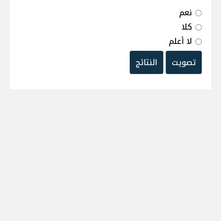
نعم
كلا
لا أعلم
تصويت
النتائج