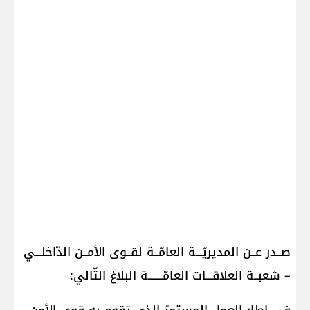
صــدر عــن المديريّـــة العامّــة لقــوى الأمــن الدّاخلـــي
– شعبــة العلاقـــات العامّـــــــة البلاغ التّالي: