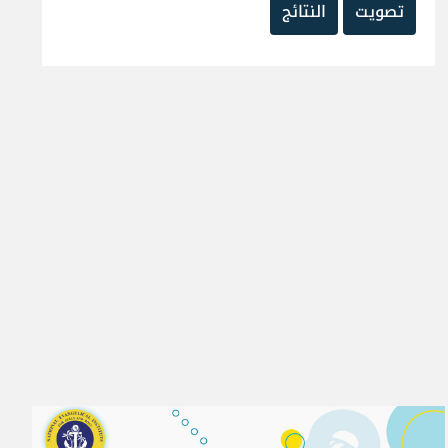
تصويت
النتائج