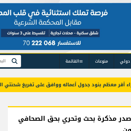
دولي
منوعات
القائمة
بحث
 معظم بنود جدول أعماله ووافق على تفريغ شحنتي البنزين
أصدر مذكرة بحث وتحري بحق الصحافي
ون