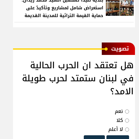
بلدية صيدا تستقبل السيد محمد زيدان:
استعراض شامل لمشاريع وتأكيدٌ على
حماية القيمة التراثية للمدينة القديمة
ﺗﺼﻮﻳﺖ
هل تعتقد ان الحرب الحالية
في لبنان ستمتد لحرب طويلة
الامد؟
نعم
كلا
لا أعلم