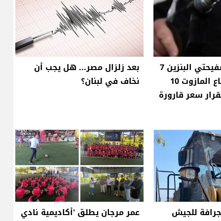
انخفاض سعر صفيحتي البنزين 7
بعد زلزال مصر... هل يجب أن
آلاف ليرة وارتفاع المازوت 10
نخاف في لبنان؟
قرار سعر قارورة
رافة للجيش
عمر مرجان يطلق 'أكاديمية نادي