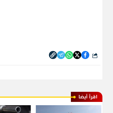
شارك
اقرأ أيضا