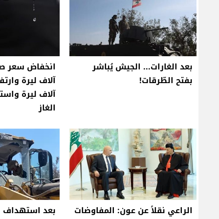
بعد الغارات... الجيش يُباشر
بفتح الطّرقات!
آلاف ليرة واست
الغاز
الراعي نقلاً عن عون: المفاوضات
بعد استهداف ج