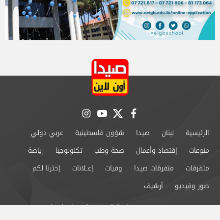
instagram
youtube
twitter
facebook
الرئيسية
لبنان
صيدا
شؤون فلسطينية
عربي دولي
منوعات
إقتصاد وأعمال
صحة وطب
تكنولوجيا
رياضة
متفرقات
متفرقات صيدا
وفيات
إعــلانات
إخترنا لكم
صور وفيديو
أرشيف
من نحن
سياسة الخصوصية
اتصل بنا