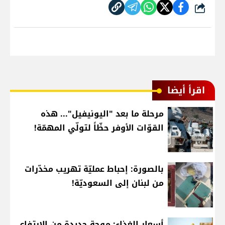
شارك
اقرأ أيضا
مرحلة ما بعد "اليونيفيل"... هذه
القوّات الأوفر حظّاً لتولّي المهمّة!
بالصورة: إحباط عمليّة تهريب مخدّرات
من لبنان إلى السعوديّة!
أسعار الغذاء: موجة جديدة من الارتفاع