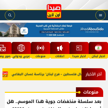
اخبار لبنان
اخبار صيدا
اعلانات
منوعات
عربي ودولي
صور وفي
آخر الأخبار
 من 'اتحاد عمال فلسطين – فرع لبنان' برئاسة غسان البقاعي
بالص
منوعات
بعد سلسلة منخفضات جوية هذا الموسم.. هل