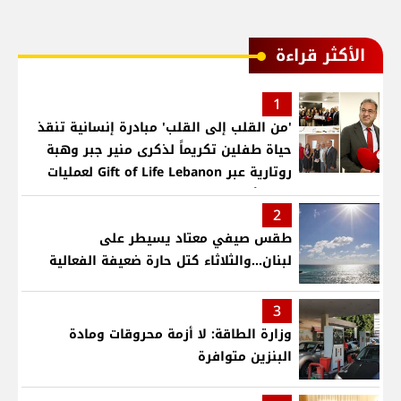
الأكثر قراءة
1
'من القلب إلى القلب' مبادرة إنسانية تنقذ
حياة طفلين تكريماً لذكرى منير جبر وهبة
روتارية عبر Gift of Life Lebanon لعمليات
قلب لأطفال في مستشفى حمود الجامعي
2
طقس صيفي معتاد يسيطر على
لبنان...والثلاثاء كتل حارة ضعيفة الفعالية
3
وزارة الطاقة: لا أزمة محروقات ومادة
البنزين متوافرة