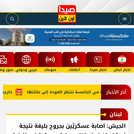
اخبار لبنان
اخبار صيدا
اعلانات
منوعات
عربي ودولي
صور وفي
آخر الأخبار
 "أمل"؟ طفلة في الخامسة تنتظر العودة إلى عائلتها
خارجية أم
لبنان
الجيش: اصابة عسكريَّين بجروح بليغة نتيجة