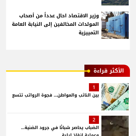
وزير الاقتصاد احال عدداً من أصحاب
المولدات المخالفين إلى النيابة العامة
التمييزية
الأكثر قراءة
1
بين النائب والمواطن... فجوة الرواتب تتسع
2
الضباب يحاصر شبانًا في جرود الضنية...
وعملية إنقاذ ليلية