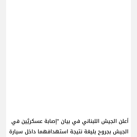
أعلن ​الجيش اللبناني​ في بيان "إصابة عسكريَّين في
الجيش بجروح بليغة نتيجة استهدافهما داخل سيارة