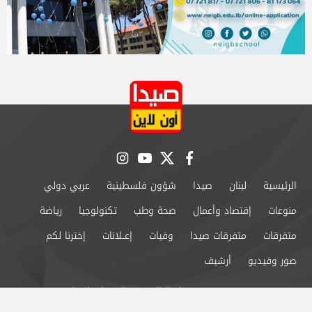
instagram
youtube
twitter
facebook
الرئيسية
لبنان
صيدا
شؤون فلسطينية
عربي دولي
منوعات
إقتصاد وأعمال
صحة وطب
تكنولوجيا
رياضة
متفرقات
متفرقات صيدا
وفيات
إعــلانات
إخترنا لكم
صور وفيديو
أرشيف
من نحن
سياسة الخصوصية
اتصل بنا