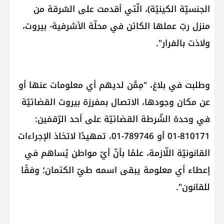
الجنسيّة الكينيّة)، الّتي أقدمت على السّرقة من
منزل ربّ عملها الكائن في محلّة ​الأشرفية​- بيروت،
ولاذت بالفرار".
وطلبت في بلاغ، "مِمَّن لديهم أي معلومات عنها أو
عن مكان وجودها، الاتصال بمفرزة بيروت القضائيّة
في وحدة الشّرطة القضائيّة على أحد الرّقمَين:
810171-01 أو 789746-01، تمهيدًا لاتخاذ الإجراءات
القانونيّة اللّازمة، علمًا بأنّ أيّ مواطن يُساهم في
إعطاء أي معلومة يبقى اسمه طيّ الكتمان؛ وفقًا
للقانون".