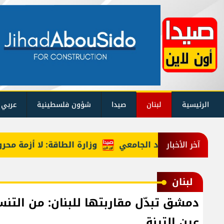
الرئيسية
لبنان
صيدا
شؤون فلسطينية
عربي 
وزارة الطاقة: لا أزمة محروقات و
آخر الأخبار
لبنان
دمشق تبدّل مقاربتها للبنان: من التن
عين التينة