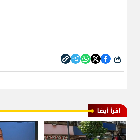
شارك
اقرأ أيضا