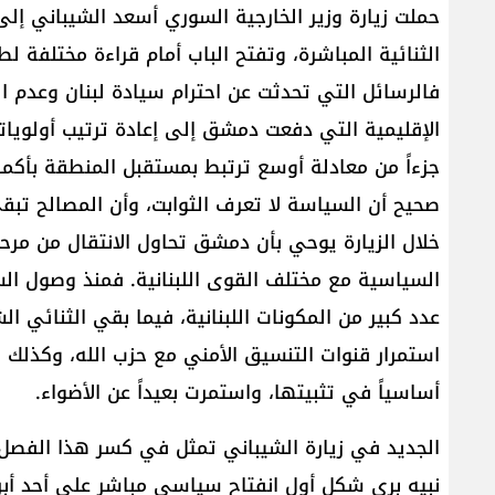
حملت زيارة وزير الخارجية السوري ​أسعد الشيباني​ 
الثنائية المباشرة، وتفتح الباب أمام قراءة مختلفة لطبي
فالرسائل التي تحدثت عن احترام سيادة لبنان وعدم 
الإقليمية التي دفعت ​دمشق​ إلى إعادة ترتيب أولوياته
جزءاً من معادلة أوسع ترتبط بمستقبل المنطقة بأكمل
صحيح أن السياسة لا تعرف الثوابت، وأن المصالح تبق
خلال الزيارة يوحي بأن دمشق تحاول الانتقال من مرحلة 
السياسية مع مختلف القوى اللبنانية. فمنذ وصول ا
عدد كبير من المكونات اللبنانية، فيما بقي الثنائي
استمرار قنوات التنسيق الأمني مع ​حزب الله​، وكذلك مع 
أساسياً في تثبيتها، واستمرت بعيداً عن الأضواء.
الجديد في زيارة الشيباني تمثل في كسر هذا الفصل 
​نبيه بري​ شكل أول انفتاح سياسي مباشر على أحد أبرز