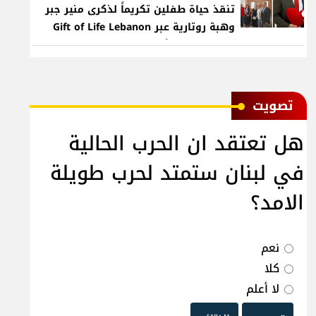
تنقذ حياة طفلين تكريماً لذكرى منير جبر
وهبة روتارية عبر Gift of Life Lebanon
لعمليات قلب لأطفال في مستشفى حمود
الجامعي
ﺗﺼﻮﻳﺖ
هل تعتقد ان الحرب الحالية
في لبنان ستمتد لحرب طويلة
الامد؟
نعم
كلا
لا أعلم