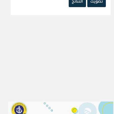
تصويت
النتائج