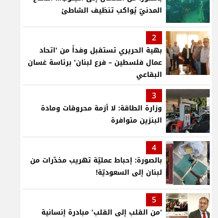
المدنيّ يُواكب تنظيف الشاطئ
2
بهية الحريري تستقبل وفداً من 'اتحاد
عمال فلسطين – فرع لبنان' برئاسة غسان
البقاعي
3
وزارة الطاقة: لا أزمة محروقات ومادة
البنزين متوافرة
4
بالصورة: إحباط عمليّة تهريب مخدّرات من
لبنان إلى السعوديّة!
5
'من القلب إلى القلب' مبادرة إنسانية