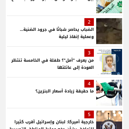
2
الضباب يحاصر شبانًا في جرود الضنية...
وعملية إنقاذ ليلية
3
من يعرف "أمل"؟ طفلة في الخامسة تنتظر
العودة إلى عائلتها
4
ما حقيقة زيادة أسعار البنزين؟
5
خارجية أميركا: لبنان وإسرائيل أقرب كثيرا