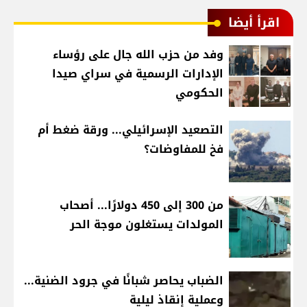
اقرأ أيضا
وفد من حزب الله جال على رؤساء
الإدارات الرسمية في سراي صيدا
الحكومي
التصعيد الإسرائيلي... ورقة ضغط أم
فخ للمفاوضات؟
من 300 إلى 450 دولارًا... أصحاب
المولدات يستغلون موجة الحر
الضباب يحاصر شبانًا في جرود الضنية...
وعملية إنقاذ ليلية