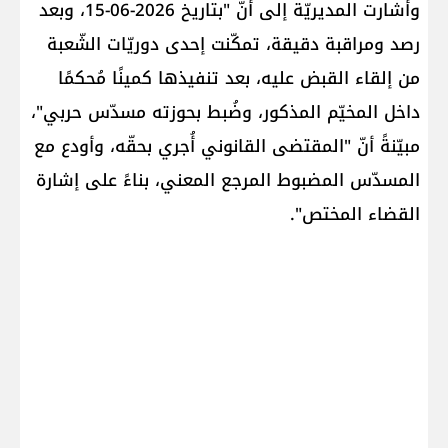
وأشارت المديريّة إلى أنّ "بتاريخ 2026-06-15، وبعد
رصد ومراقبة دقيقة، تمكّنت إحدى دوريّات الشّعبة
من إلقاء القبض عليه، بعد تنفيذها كمينًا مُحكمًا
داخل المخيّم المذكور، وضُبط بحوزته مسدّس حربي"،
مبيّنةً أنّ "المقتضى القانوني أُجري بحقّه، وأودع مع
المسدّس المضبوط المرجع المعني، بناءً على إشارة
القضاء المختص".