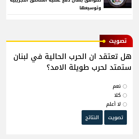
للتوافق بشأن دفع عملية المناطق التجريبية
وتوسيعها
ﺗﺼﻮﻳﺖ
هل تعتقد ان الحرب الحالية في لبنان
ستمتد لحرب طويلة الامد؟
نعم
كلا
لا أعلم
تصويت
النتائج