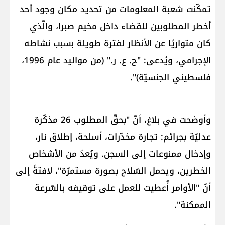
تمكّنت شعبة المعلومات من تحديد مكان وجود أحد
أخطر المطلوبين للقضاء داخل ​مخيم صبرا​، والّذي
كان متواريًا عن الأنظار لفترة طويلة بسبب نشاطه
الإجرامي، ويُدعى: "ح. ع. ر." (من مواليد عام 1996،
فلسطيني الجنسيّة)".
وأوضحت في بلاغ، أنّ "بحقّ المطلوب 26 مذكّرة
عدليّة بجرائم: تجارة مخدّرات، أسلحة، إطلاق نار،
وإدخال ممنوعات إلى السجن. ويُعدّ من الأشخاص
الخطرين، ويحمل السّلاح بصورة مستمرّة"، لافتةً إلى
أنّ "الأوامر أُعطيت للعمل على توقيفه بالسّرعة
الممكنة".