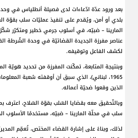
بعد ورود عدّة ادّعاءات لدى فصيلة أنطلياس في وحد
بلدي أو أمن، ويُقدم على تنفيذ عمليّات سلب بقوّة الس
المارينا – ضبيّه، في أسلوب جرمي خطير ومتكرّر شكّل
عناصر مفرزة الجديدة القضائيّة في وحدة الشّرطة الق
لكشف الفاعل وتوقيفه.
وبنتيجة المتابعة، تمكّنت المفرزة من تحديد هويّة المش
1965، لبناني)، الذي سبق أن أوقفته شعبة المعلومات
الذين وقعوا ضحيّة أعماله.
سلب في محلّة المارينا – ضبيّه، مستخدمًا الأسلوب ال
لذلك، وبناءً على إشارة القضاء المختص، تُعمِّم المدير