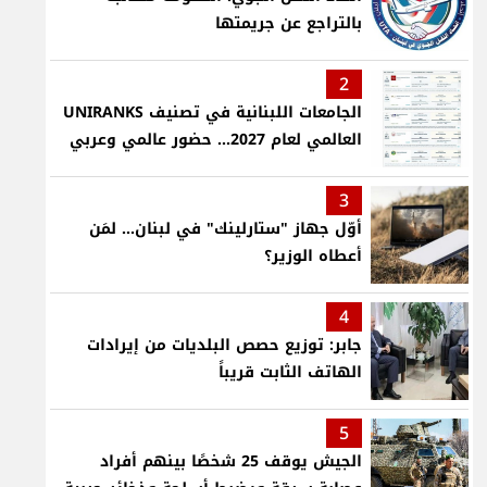
بالتراجع عن جريمتها
2
الجامعات اللبنانية في تصنيف UNIRANKS
العالمي لعام 2027... حضور عالمي وعربي
3
أوّل جهاز "ستارلينك" في لبنان... لمَن
أعطاه الوزير؟
4
جابر: توزيع حصص البلديات من إيرادات
الهاتف الثابت قريباً
5
الجيش يوقف 25 شخصًا بينهم أفراد