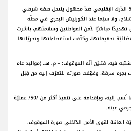
ة الدّرك الإقليمي ضدّ مجهول ينتحل صفة شرطي
ّلاح، ولا سيّما عند الكورنيش البحري في محلّة
 تهديدًا مباشرًا لأمن المواطنين وسلامتهم، باشرت
ضائيّة تحقيقاتها، وكثّفت استقصاءاتها وتحريّاتها
تبه فيه، فتبيّن أنّه الموقوف: – م. هـ. (مواليد عام
 بجرم سرقة، وعُمِّمَت صورته للتعرّف إليه من قِبَل
وبالتّحقيق معه بقضايا السّلب بقوّة السّلاح، اعترف بما نُسب إليه، وبإقدامه على تنفيذ أكثر من /50/ عمليّة
جرمي عينه.
يّة العامّة لقوى الأمن الدّاخلي صورة الموقوف،