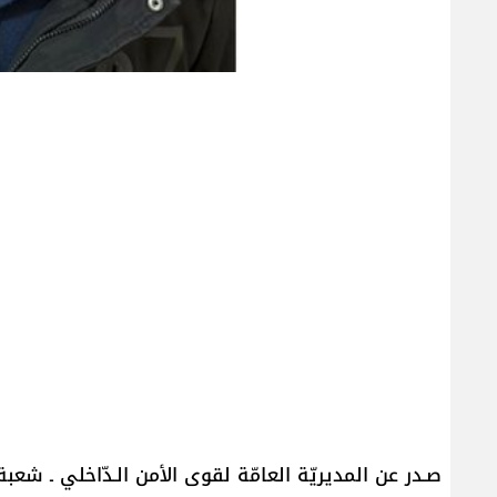
صـدر عن المديريّة العامّة لقوى الأمن الـدّاخلي ـ شعبة ال