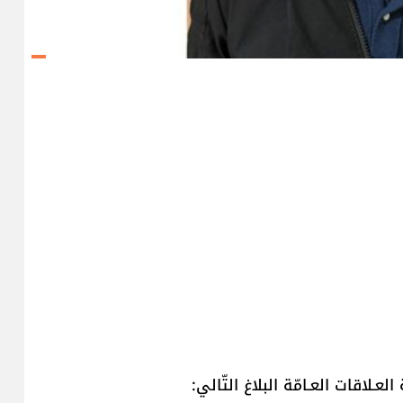
عـلاقات العـامّة البلاغ التّالي: