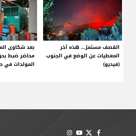
القصف مستمرّ... هذه آخر
المعطيات عن الوضع في الجنوب
محاضر ضبط بحق
(فيديو)
المولدات في ص
instagram
youtube
twitter
facebook