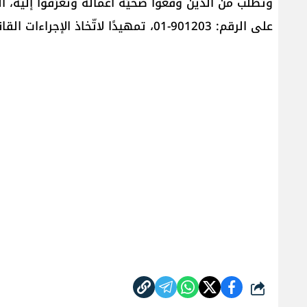
وتطلب من الذين وقعوا ضحيّة أعماله وتعرّفوا إليه، ال
على الرقم: 901203-01، تمهيدًا لاتّخاذ الإجراءات القانونيّة اللازمة.
شارك