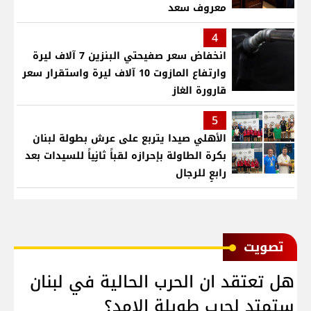
معروف سعد
4
انخفاض سعر صفيحتي البنزين 7 آلاف ليرة
وارتفاع المازوت 10 آلاف ليرة واستقرار سعر
قارورة الغاز
5
الأهلي صيدا يتربع على عرش بطولة لبنان
بكرة الطاولة بإحرازه لقباً ثانٍياً للسيدات بعد
رابعٍ للرجال
ﺗﺼﻮﻳﺖ
هل تعتقد ان الحرب الحالية في لبنان
ستمتد لحرب طويلة الامد؟