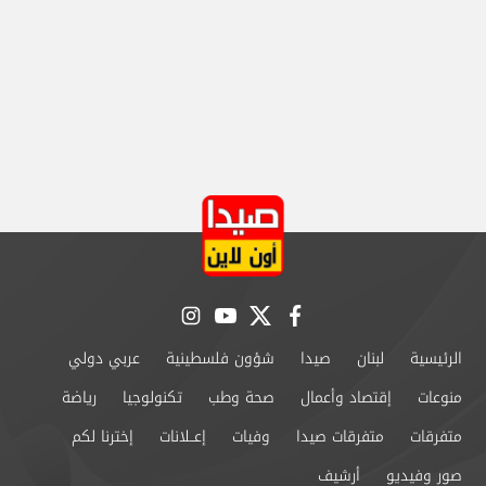
instagram
youtube
twitter
facebook
الرئيسية
لبنان
صيدا
شؤون فلسطينية
عربي دولي
منوعات
إقتصاد وأعمال
صحة وطب
تكنولوجيا
رياضة
متفرقات
متفرقات صيدا
وفيات
إعــلانات
إخترنا لكم
صور وفيديو
أرشيف