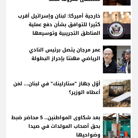
خارجية أميركا: لبنان وإسرائيل أقرب
كثيرا للتوافق بشأن دفع عملية
المناطق التجريبية وتوسيعها
عمر مرجان يتصل برئيس النادي
الرياضي مهنئا بإحراز البطولة
أوّل جهاز "ستارلينك" في لبنان... لمَن
أعطاه الوزير؟
بعد شكاوى المواطنين.. 5 محاضر ضبط
بحق أصحاب المولدات في صيدا
وضواحيها