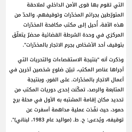
التي تقوم بها قوى الأمن الداخلي لملاحقة
المتورّطين بجرائم المخدّرات وتوقيفهم، والحدّ من
هذه الآفة، أُحيل إلى مكتب مكافحة المخدّرات
المركزي في وحدة الشرطة القضائية محضرٌ يتعلّق
بتوقيف أحد الأشخاص بجرم الاتجار بالمخدّرات".
وذكرت أنه "بنتيجة الاستقصاءات والتحريات التي
أجراها عناصر المكتب، تبيّن ضلوع شخصين آخرين في
أعمال الاتجار بالمخدّرات. على الفور، وبنتيجة
المتابعة والرصد، تمكّنت إحدى دوريات المكتب من
تحديد مكان إقامة المشتبه به الأول في محلة ​برج
حمود​، حيث نفّذت عملية مداهمة أسفرت عن
توقيفه، ويُدعى: ​ح. ط.​ (مواليد عام 1983، لبناني)".