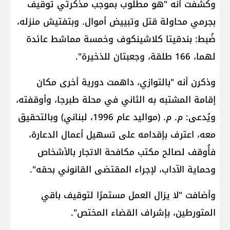
وكشفت أنه "هو مطلوب بموجب مذكرتَي توقيف
بجرمي محاولة قتل وتبييض أموال. وبتفتيش منزله،
ضُبط: بندقيتا كلاشينكوف وخمسة مماشط عائدة
لهما، 166 طلقة، وجعبتان للذخيرة".
وذكرن أنه "بالتوازي، داهمت دورية أخرى مكان
إقامة المشتبه به الثاني في محلة طبرجا، وأوقفته،
ويُدعى: ​م. م.​ (مواليد عام 1996، لبناني) وبالتحقيق
معه، اعترف بإقدامه على تسهيل أعمال الدعارة،
فأُوقف لصالح مكتب مكافحة الاتجار بالأشخاص
وحماية الآداب، لإجراء المقتضى القانوني بحقه".
وأضافت "لا يزال العمل مستمرًا لتوقيف باقي
المتورطين، بإشراف القضاء المختص".