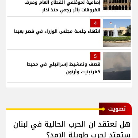
إضافية لموظفي القطاع العام وصرف
الفروقات بأثر رجعي منذ آذار
4
انتهاء جلسة مجلس الوزراء في قصر بعبدا
5
قصف وتمشيط إسرائيلي في محيط
كفرتبنيت وأرنون
ﺗﺼﻮﻳﺖ
هل تعتقد ان الحرب الحالية في لبنان
ستمتد لحرب طويلة الامد؟