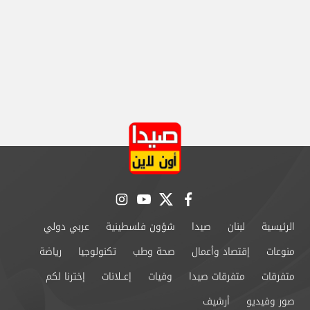
instagram
youtube
twitter
facebook
الرئيسية
لبنان
صيدا
شؤون فلسطينية
عربي دولي
منوعات
إقتصاد وأعمال
صحة وطب
تكنولوجيا
رياضة
متفرقات
متفرقات صيدا
وفيات
إعــلانات
إخترنا لكم
صور وفيديو
أرشيف