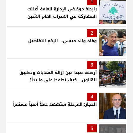
1
رابطة موظفي الإدارة العامة أعلنت
المشاركة في الاضراب العام الاثنين
2
وفاة والد ميسي... اليكم التفاصيل
3
أرصفة صيدا بين إزالة التعديات وتطبيق
القانون... كيف نحافظ على ما بدأ؟
4
الحجار: المرحلة ستشهد عملاً أمنياً مستمراً
5