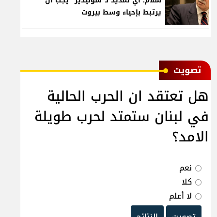
سلام: أي تمديد لـ"سوليدير" يجب أن
يرتبط بإحياء وسط بيروت
ﺗﺼﻮﻳﺖ
هل تعتقد ان الحرب الحالية
في لبنان ستمتد لحرب طويلة
الامد؟
نعم
كلا
لا أعلم
تصويت
النتائج