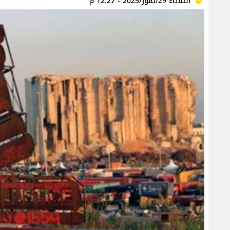
الثلاثاء 29/تموز/2025 - 12:27 م