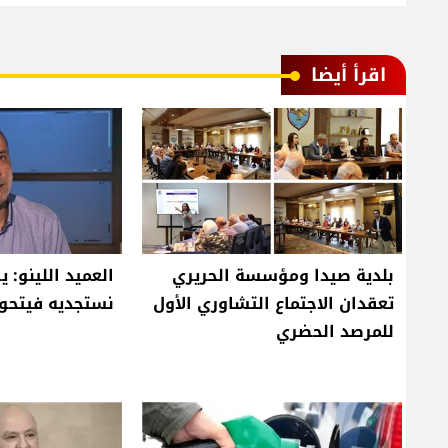
اقرأ أيضا
بلدية صيدا ومؤسسة الحريري
العميد اللينو: 
تعقدان الاجتماع التشاوري الأول
نستجديه فيتحو
للمرصد الحضري