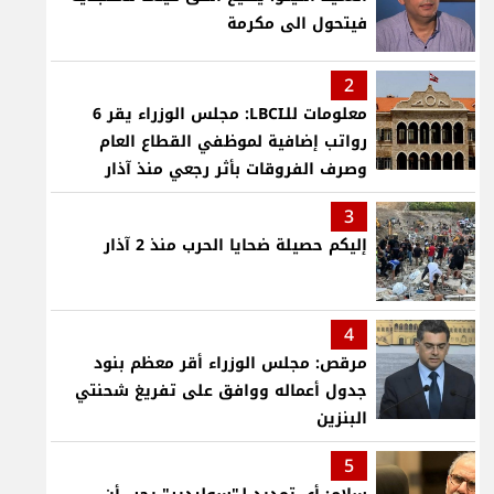
فيتحول الى مكرمة
2
معلومات للـLBCI: مجلس الوزراء يقر 6
رواتب إضافية لموظفي القطاع العام
وصرف الفروقات بأثر رجعي منذ آذار
3
إليكم حصيلة ضحايا الحرب منذ 2 آذار
4
مرقص: مجلس الوزراء أقر معظم بنود
جدول أعماله ووافق على تفريغ شحنتي
البنزين
5