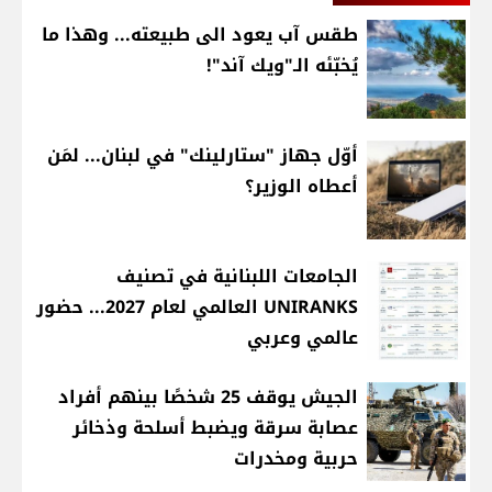
طقس آب يعود الى طبيعته... وهذا ما
يُخبّئه الـ"ويك آند"!
أوّل جهاز "ستارلينك" في لبنان... لمَن
أعطاه الوزير؟
الجامعات اللبنانية في تصنيف
UNIRANKS العالمي لعام 2027... حضور
عالمي وعربي
الجيش يوقف 25 شخصًا بينهم أفراد
عصابة سرقة ويضبط أسلحة وذخائر
حربية ومخدرات