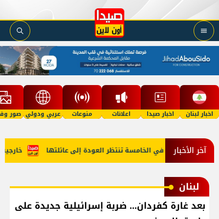
اخبار لبنان
اخبار صيدا
اعلانات
منوعات
عربي ودولي
صور وفي
آخر الأخبار
مل"؟ طفلة في الخامسة تنتظر العودة إلى عائلتها
خارجية أميركا
لبنان
بعد غارة كفردان... ضربة إسرائيلية جديدة على