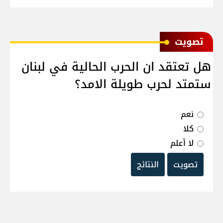
ﺗﺼﻮﻳﺖ
هل تعتقد ان الحرب الحالية في لبنان
ستمتد لحرب طويلة الامد؟
نعم
كلا
لا أعلم
تصويت
النتائج