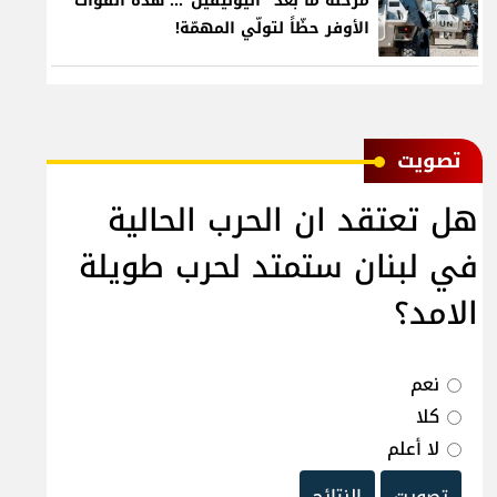
مرحلة ما بعد "اليونيفيل"... هذه القوّات
الأوفر حظّاً لتولّي المهمّة!
ﺗﺼﻮﻳﺖ
هل تعتقد ان الحرب الحالية
في لبنان ستمتد لحرب طويلة
الامد؟
نعم
كلا
لا أعلم
تصويت
النتائج