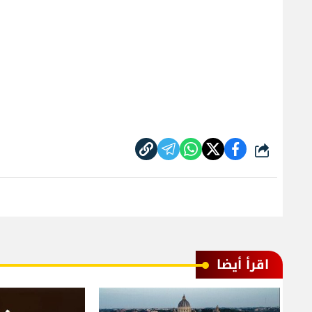
شارك
اقرأ أيضا