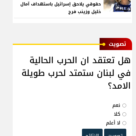
حقوقي يلاحق إسرائيل باستهداف آمال
خليل وزينب فرج
ﺗﺼﻮﻳﺖ
هل تعتقد ان الحرب الحالية
في لبنان ستمتد لحرب طويلة
الامد؟
نعم
كلا
لا أعلم
تصويت
النتائج