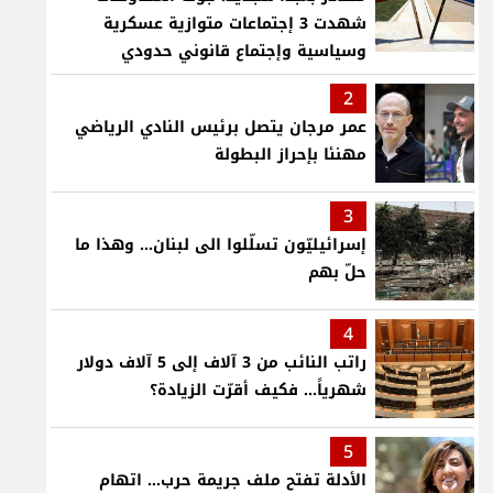
شهدت 3 إجتماعات متوازية عسكرية
وسياسية وإجتماع قانوني حدودي
2
عمر مرجان يتصل برئيس النادي الرياضي
مهنئا بإحراز البطولة
3
إسرائيليّون تسلّلوا الى لبنان... وهذا ما
حلّ بهم
4
راتب النائب من 3 آلاف إلى 5 آلاف دولار
شهرياً... فكيف أقرّت الزيادة؟
5
الأدلة تفتح ملف جريمة حرب... اتهام