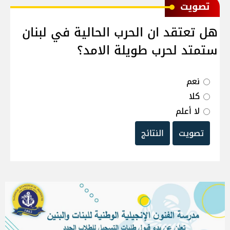
ﺗﺼﻮﻳﺖ
هل تعتقد ان الحرب الحالية في لبنان
ستمتد لحرب طويلة الامد؟
نعم
كلا
لا أعلم
تصويت
النتائج