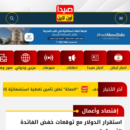
اخبار لبنان
اخبار صيدا
اعلانات
منوعات
عربي ودولي
صور وفي
آخر الأخبار
. وهذا هو الهدف
"الصحّة" تعلن تأمين تغطية استشفائيّة كاملة ل
إقتصاد وأعمال
استقرار الدولار مع توقعات خفض الفائدة