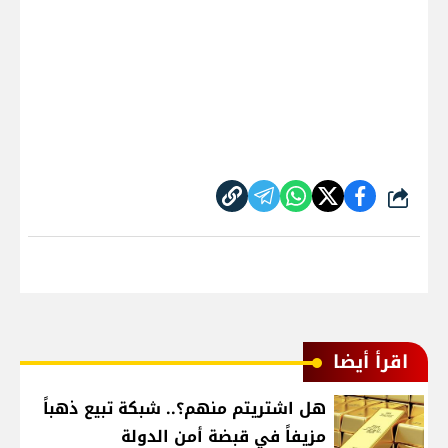
شارك
اقرأ أيضا
هل اشتريتم منهم؟.. شبكة تبيع ذهباً
مزيفاً في قبضة أمن الدولة