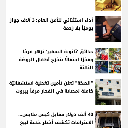
أداء استثنائي للأمن العام: 3 آلاف جواز
يوميّاً بلا زحمة
حدائق 'ثانوية السفير' تزهر فرحًا
وفخرًا احتفالًا بتخرّج أطفال الروضة
الثالثة
"الصحّة" تعلن تأمين تغطية استشفائيّة
كاملة لمصابة في انفجار مرفأ بيروت
40 ألف دولار مقابل كيس ملابس…
الاعترافات تكشف أخطر خدعة لبيع