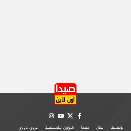
instagram
youtube
twitter
facebook
الرئيسية
لبنان
صيدا
شؤون فلسطينية
عربي دولي