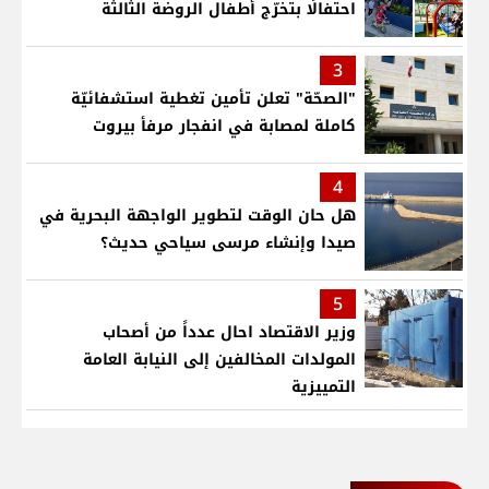
احتفالًا بتخرّج أطفال الروضة الثالثة
3
"الصحّة" تعلن تأمين تغطية استشفائيّة
كاملة لمصابة في انفجار مرفأ بيروت
4
هل حان الوقت لتطوير الواجهة البحرية في
صيدا وإنشاء مرسى سياحي حديث؟
5
وزير الاقتصاد احال عدداً من أصحاب
المولدات المخالفين إلى النيابة العامة
التمييزية