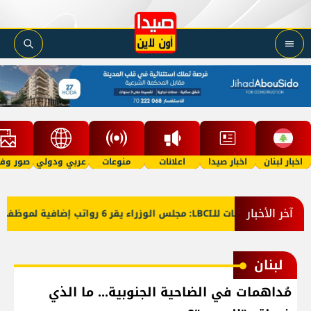
اخبار لبنان
اخبار صيدا
اعلانات
منوعات
عربي ودولي
صور وفي
آخر الأخبار
ا
معلومات للـLBCI: مجلس الوزراء يقر 6 رواتب إضافية لموظفي القطاع العام وصرف الفروقات بأثر رجعي منذ آذار
لبنان
مُداهمات في الضاحية الجنوبية... ما الذي