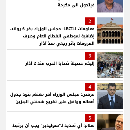
فيتحول الى مكرمة
2
معلومات للـLBCI: مجلس الوزراء يقر 6 رواتب
إضافية لموظفي القطاع العام وصرف
الفروقات بأثر رجعي منذ آذار
3
إليكم حصيلة ضحايا الحرب منذ 2 آذار
4
مرقص: مجلس الوزراء أقر معظم بنود جدول
أعماله ووافق على تفريغ شحنتي البنزين
5
سلام: أي تمديد لـ"سوليدير" يجب أن يرتبط