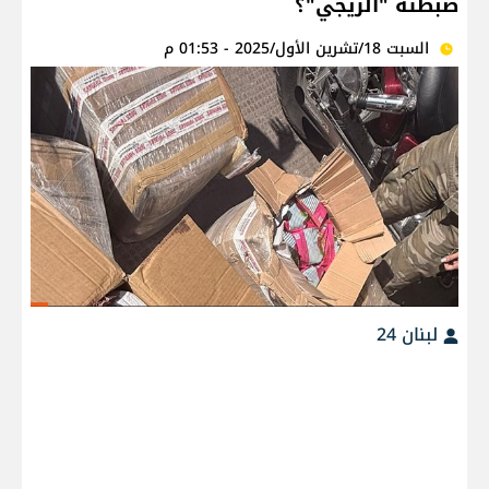
ضبطته "الريجي"؟
السبت 18/تشرين الأول/2025 - 01:53 م
لبنان 24