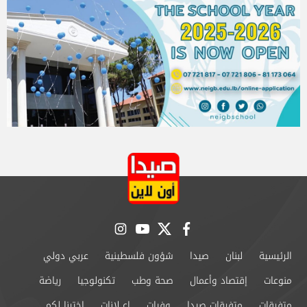
instagram
youtube
twitter
facebook
الرئيسية
لبنان
صيدا
شؤون فلسطينية
عربي دولي
منوعات
إقتصاد وأعمال
صحة وطب
تكنولوجيا
رياضة
متفرقات
متفرقات صيدا
وفيات
إعــلانات
إخترنا لكم