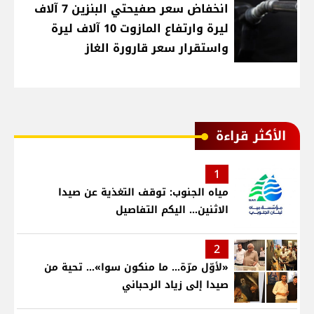
انخفاض سعر صفيحتي البنزين 7 آلاف
ليرة وارتفاع المازوت 10 آلاف ليرة
واستقرار سعر قارورة الغاز
الأكثر قراءة
1
مياه الجنوب: توقف التغذية عن صيدا
الاثنين... اليكم التفاصيل
2
«لأوّل مرّة… ما منكون سوا»… تحية من
صيدا إلى زياد الرحباني