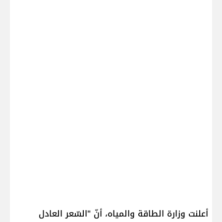
أعلنت ​وزارة الطاقة والمياه​، أنّ "السّعر العادل