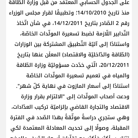
على الجدول الحسابي المعتمَد من قبل وزارة الطّاقة
منذ تاريخ 14/10/2010؛ وتطبيقًا لقرار مجلس الوزراء
رقم 2 الصّادر بتاريخ 14/12/2011، في شأن اتّخاذ
التّدابير اللّازمة لضبط تسعيرة المولّدات الخاصّة،
واستنادًا إلى آليّة التّطبيق المشتركة بين الوزارات
(الطّاقة والدّاخليّة والاقتصاد) المعلَن عنها بتاريخ
20/12/2011، الّتي حَدّدت مسؤوليّة وزارة الطّاقة
والمياه في تعميم تسعيرة المولّدات الخاصّة
استنادًا إلى ​أسعار المازوت​ في نهاية كلّ شهر".
ودعت أصحاب المولّدات إلى "الالتزام بقرار وزارة
الاقتصاد والتجارة القاضي بإلزاميّة تركيب العدّادات،
وهي ستجري دراسةً موثّقةً بهذا الصّدد في الفترة
المقبلة، وصولًا إلى تحديث المعادلة المعتمدة لكي