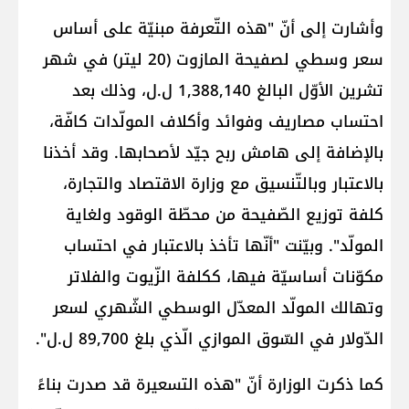
وأشارت إلى أنّ "هذه التّعرفة مبنيّة على أساس
سعر وسطي لصفيحة المازوت (20 ليتر) في شهر
تشرين الأوّل البالغ 1,388,140 ل.ل، وذلك بعد
احتساب مصاريف وفوائد وأكلاف المولّدات كافّة،
بالإضافة إلى هامش ربح جيّد لأصحابها. وقد أخذنا
بالاعتبار وبالتّنسيق مع ​وزارة الاقتصاد والتجارة​،
كلفة توزيع الصّفيحة من محطّة الوقود ولغاية
المولّد". وبيّنت "أنّها تأخذ بالاعتبار في احتساب
مكوّنات أساسيّة فيها، ككلفة الزّيوت والفلاتر
وتهالك المولّد المعدّل الوسطي الشّهري لسعر
الدّولار في السّوق الموازي الّذي بلغ 89,700 ل.ل".
كما ذكرت الوزارة أنّ "هذه التسعيرة قد صدرت بناءً