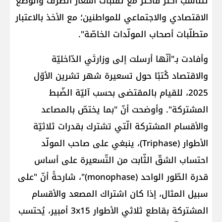
تتناسب أكثر فأكثر مع تقلّبات أسعار الصّرف والوضع
الاقتصادي والاجتماعي للمواطنين؛ مع الأخذ بالاعتبار
متطلّبات أصحاب المولّدات الخاصّة".
وأفادت بـ"أنّها أرسلت إلى وزارتَي الدّاخليّة
والاقتصاد كُتبًا حول تسعيرة شهر تشرين الأوّل
2025، للقيام بالمقتضى بحسب آليّة الضّبط
المشتركة". وأوضحت أنّ "بما يختصّ بالمصاعد
والأقسام المشتركة الّتي تشترك بقدرات ثلاثيّة
الأطوار (Triphase)، ينبغي على صاحب المولّد
احتساب الشقّ الثّابت من التّسعيرة على أساس
قدرة الطّور الواحد (monophase)"، شارحةً أنّ "على
سبيل المثال، إذا كان اشتراك المصعد والأقسام
المشتركة بقاطع ثلاثي الأطوار 3x15 أمبير، يُحتسب