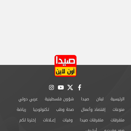
instagram
youtube
twitter
facebook
الرئيسية
لبنان
صيدا
شؤون فلسطينية
عربي دولي
منوعات
إقتصاد وأعمال
صحة وطب
تكنولوجيا
رياضة
متفرقات
متفرقات صيدا
وفيات
إعــلانات
إخترنا لكم
صور وفيديو
أرشيف