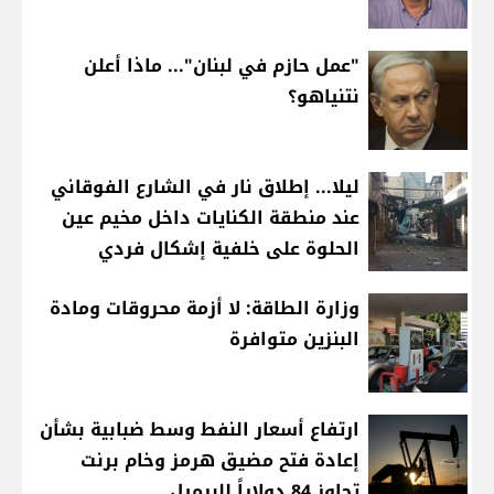
"عمل حازم في لبنان"... ماذا أعلن
نتنياهو؟
ليلا... إطلاق نار في الشارع الفوقاني
عند منطقة الكنايات داخل مخيم عين
الحلوة على خلفية إشكال فردي
وزارة الطاقة: لا أزمة محروقات ومادة
البنزين متوافرة
ارتفاع أسعار النفط وسط ضبابية بشأن
إعادة فتح مضيق هرمز وخام برنت
تجاوز 84 دولاراً للبرميل