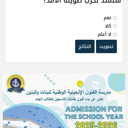
ستمتد لحرب طويلة الامد؟
نعم
كلا
لا أعلم
تصويت
النتائج